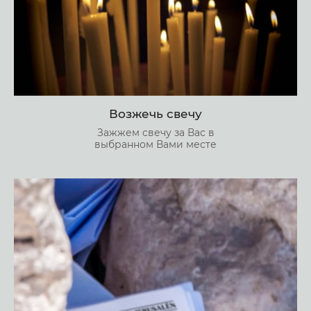
Возжечь свечу
Зажжем свечу за Вас в
выбранном Вами месте