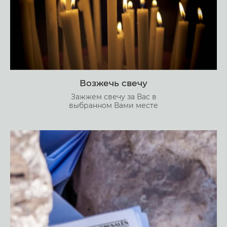
Возжечь свечу
Зажжем свечу за Вас в
выбранном Вами месте