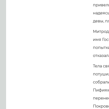
привел
надеясь
девы, п
Митродо
имя Гос
попытки
отказал
Тела св
потушил
собрали
Пифиях
перенес
Покровс