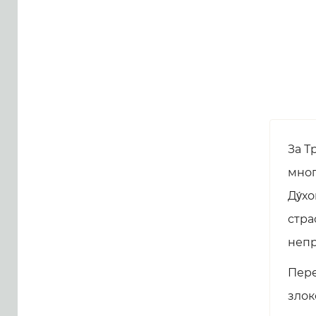
За Т
мног
Ду́х
стра
непр
Пере
злок