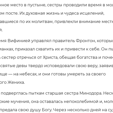
ное место в пустыне, сестры проводили время в мо
ом посте. Их духовная жизнь и чудеса исцелений,
авшиеся по их молитвам, привлекли внимание мест
й.
емя Вифинией управлял правитель Фронтон, который
ианках, приказал схватить их и привести к себе. Он п
 сестер отречься от Христа, обещая богатства и поче
святые девы твердо исповедовали свою веру, заявив,
ще — на небесах, и они готовы умереть за своего
ого Жениха.
 подверглась пыткам старшая сестра Минодора. Нес
окие мучения, она оставалась непоколебимой и, мол
 предала свою душу Богу. Через несколько дней на су