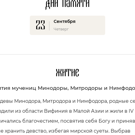
Дни памяти
23
Сентября
Четверг
Житие
тия мучениц Минодоры, Митродоры и Нимфод
 девы Минодора, Митродора и Нимфодора, родные се
дили из области Вифиния в Малой Азии и жили в IV 
ичались благочестием, посвятив себя Богу и приня
 хранить девство, избегая мирской суеты. Выбрав