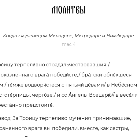
Молитвы
Кондак мученицам Минодоре, Митродоре и Нимфодоре
глас 4
ро́ицу терпели́вно страда́льчествовавшия,/
око́зненнаго врага́ победи́сте,/ бра́тски обле́кшеся
ом;/ те́мже водвори́стеся с пятьми́ де́вами/ в Небе́сном
стоте́рпицы, черто́зе,/ и со А́нгелы Всецарю́// в весе́л
еста́нно предстоите́.
вод: За Троицу терпеливо мучения принимавшие,
озненного врага вы победили, вместе, как сестры,