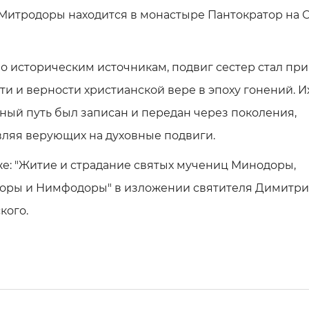
Митродоры находится в монастыре Пантократор на 
о историческим источникам, подвиг сестер стал пр
ти и верности христианской вере в эпоху гонений. И
ый путь был записан и передан через поколения,
вляя верующих на духовные подвиги.
же: "Житие и страдание святых мучениц Минодоры,
оры и Нимфодоры" в изложении святителя Димитр
кого.