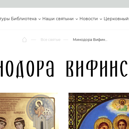
туры
Библиотека
Наши святыни
Новости
Церковный
Все святые
Минодора Вифинская
нодора Вифинс