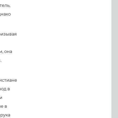
тель,
днако
ризывая
, она
.
ристиане
вод в
и
е в
 рука