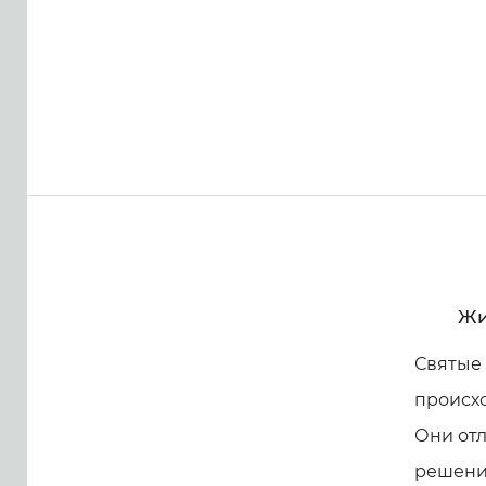
Жи
Святые
происхо
Они отл
решение