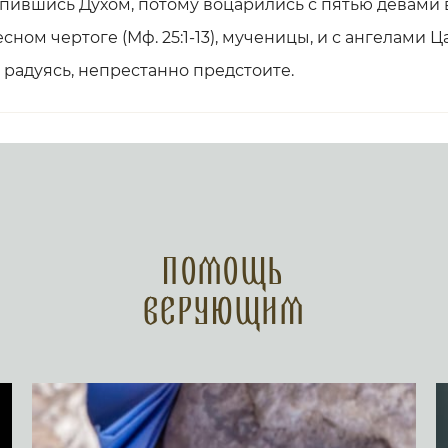
пившись Духом, потому воцарились с пятью девами 
сном чертоге (Мф. 25:1-13), мученицы, и с ангелами 
, радуясь, непрестанно предстоите.
Помощь
верующим