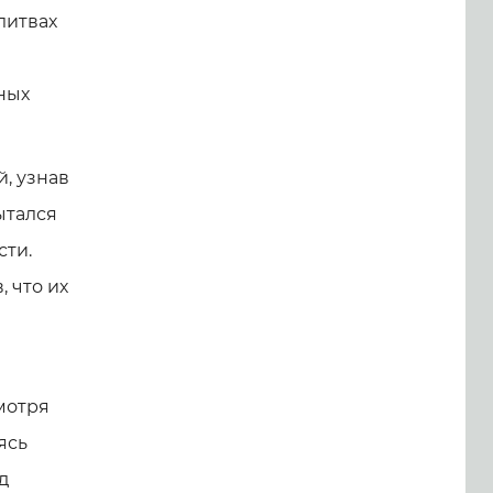
литвах
ных
, узнав
ытался
сти.
 что их
мотря
ясь
д