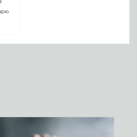
в
Царю