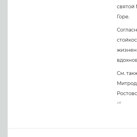
святой 
Горе.
Согласн
стойкос
жизненн
вдохно
См. так
Митрод
Ростовс