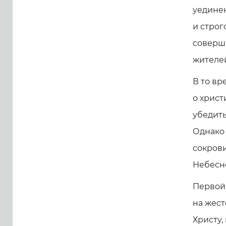
уединен
и строг
соверш
жителе
В то вр
о христ
убедить
Однако 
сокрови
Небесн
Первой
на жест
Христу,