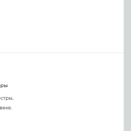
оры
стры,
веке.
в