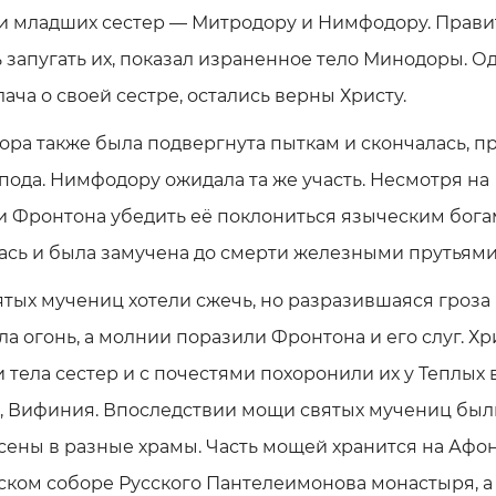
и младших сестер — Митродору и Нимфодору. Прави
 запугать их, показал израненное тело Минодоры. О
лача о своей сестре, остались верны Христу.
ра также была подвергнута пыткам и скончалась, п
пода. Нимфодору ожидала та же участь. Несмотря на
 Фронтона убедить её поклониться языческим богам
ась и была замучена до смерти железными прутьями
ятых мучениц хотели сжечь, но разразившаяся гроза
а огонь, а молнии поразили Фронтона и его слуг. Х
 тела сестер и с почестями похоронили их у Теплых 
, Вифиния. Впоследствии мощи святых мучениц был
ены в разные храмы. Часть мощей хранится на Афон
ком соборе Русского Пантелеимонова монастыря, а