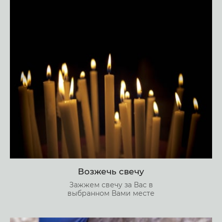
Возжечь свечу
Зажжем свечу за Вас в
выбранном Вами месте