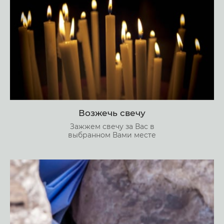
Возжечь свечу
Зажжем свечу за Вас в
выбранном Вами месте