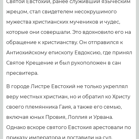
Святой Евстохий, ранее служивший языческим
жрецом, стал свидетелем несокрушимого
мужества христианских мучеников и чудес,
которые они совершали. Это вдохновило его на
обращение к христианству. Он отправился к
Антиохийскому епископу Евдоксию, где принял
Святое Крещение и был рукоположен в сан
пресвитера.
В городе Листре Евстохий не только укреплял
веру местных христиан, но и обратил ко Христу
своего племянника Гаия, а также его семью,
включая юных Провия, Лоллия и Урвана.
Однако вскоре святого Евстохия арестовали по
приказу императора и доставили на суд.