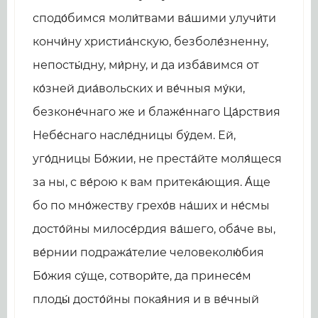
сподо́бимся моли́твами ва́шими улучи́ти
кончи́ну христиа́нскую, безболе́зненну,
непосты́дну, ми́рну, и да изба́вимся от
ко́зней диа́вольских и ве́чныя му́ки,
безконе́чнаго же и блаже́ннаго Ца́рствия
Небе́снаго насле́дницы бу́дем. Ей,
уго́дницы Бо́жии, не преста́йте моля́щеся
за ны, с ве́рою к вам притека́ющия. А́ще
бо по мно́жеству грехо́в на́ших и не́смы
досто́йны милосе́рдия ва́шего, оба́че вы,
ве́рнии подража́телие человеколю́бия
Бо́жия су́ще, сотвори́те, да принесе́м
плоды́ досто́йны покая́ния и в ве́чный