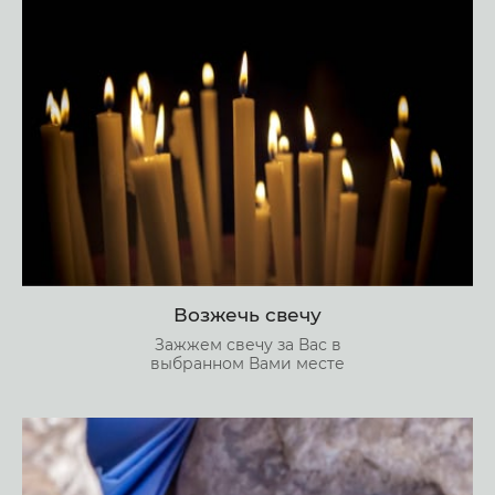
Возжечь свечу
Зажжем свечу за Вас в
выбранном Вами месте