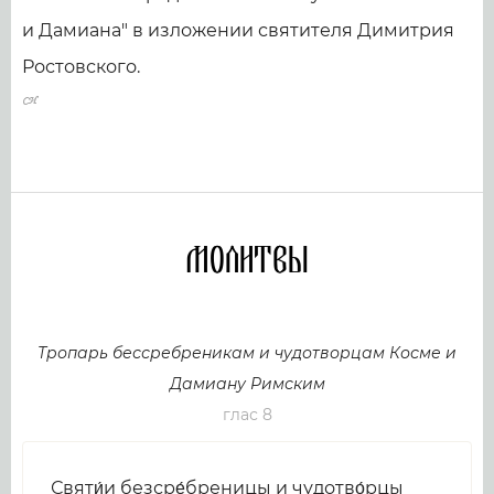
и Дамиана" в изложении святителя Димитрия
Ростовского.
Молитвы
Тропарь бессребреникам и чудотворцам Косме и
Дамиану Римским
глас 8
Святи́и безсре́бреницы и чудотво́рцы