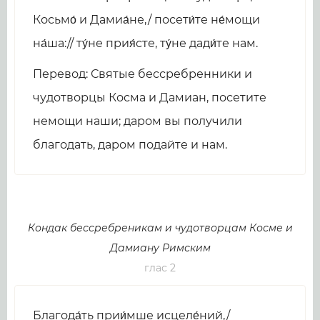
Косьмо́ и Дамиа́не,/ посети́те не́мощи
на́ша:// ту́не прия́сте, ту́не дади́те нам.
Перевод: Святые бессребренники и
чудотворцы Косма и Дамиан, посетите
немощи наши; даром вы получили
благодать, даром подайте и нам.
Кондак бессребреникам и чудотворцам Косме и
Дамиану Римским
глас 2
Благода́ть прии́мше исцеле́ний,/