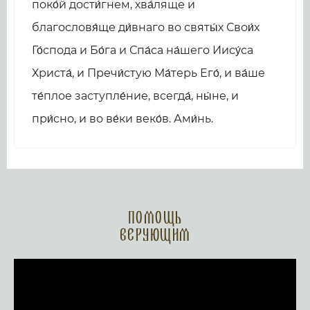
поко́й дости́гнем, хва́ляще и
благословя́ще ди́внаго во святы́х Свои́х
Го́спода и Бо́га и Спа́са на́шего Иису́са
Христа́, и Пречи́стую Ма́терь Его́, и ва́ше
те́плое заступле́ние, всегда́, ны́не, и
при́сно, и во ве́ки веко́в. Ами́нь.
Помощь
верующим