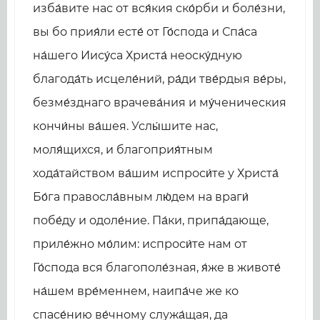
изба́вите нас от вся́кия ско́рби и боле́зни,
вы бо прия́ли есте́ от Го́спода и Спа́са
на́шего Иису́са Христа́ неоску́дную
благода́ть исцеле́ний, ра́ди тве́рдыя ве́ры,
безме́зднаго врачева́ния и му́ченическия
кончи́ны ва́шея. Услы́шите нас,
моля́щихся, и благоприя́тным
хода́тайством ва́шим испроси́те у Христа́
Бо́га правосла́вным лю́дем на враги́
побе́ду и одоле́ние. Па́ки, припа́дающе,
приле́жно мо́лим: испроси́те нам от
Го́спода вся благополе́зная, я́же в животе́
на́шем вре́меннем, наипа́че же ко
спасе́нию ве́чному служа́щая, да