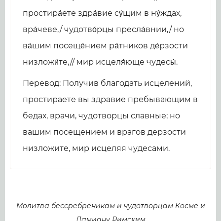
простира́ете здра́вие су́щим в ну́ждах,
вра́чеве,/ чудотво́рцы пресла́внии,/ но
ва́шим посеще́нием ра́тников де́рзости
низложи́те,// мир исцеля́юще чудесы́.
Перевод: Получив благодать исцелений,
простираете вы здравие пребывающим в
бедах, врачи, чудотворцы славные; но
вашим посещением и врагов дерзости
низложите, мир исцеляя чудесами.
Молитва бессребреникам и чудотворцам Косме и
Дамиану Римским