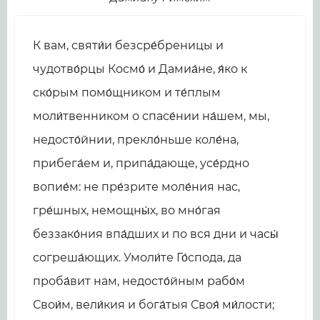
К вам, святи́и безсре́бреницы и
чудотво́рцы Космо́ и Дамиа́не, я́ко к
ско́рым помо́щником и те́плым
моли́твенником о спасе́нии на́шем, мы,
недосто́йнии, прекло́ньше коле́на,
прибега́ем и, припа́дающе, усе́рдно
вопие́м: не пре́зрите моле́ния нас,
гре́шных, немощны́х, во мно́гая
беззако́ния впа́дших и по вся дни и часы́
согреша́ющих. Умоли́те Го́спода, да
проба́вит нам, недосто́йным рабо́м
Свои́м, вели́кия и бога́тыя Своя́ ми́лости;