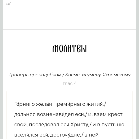
Молитвы
Тропарь преподобному Косме, игумену Яхромскому
глас 4
Го́рняго жела́я преми́рнаго жития́,/
до́льняя возненави́дел еси́,/ и, взем крест
свой, после́довал еси́ Христу́,/ и в пусты́ню
всели́лся еси́, досточу́дне,/ в ней