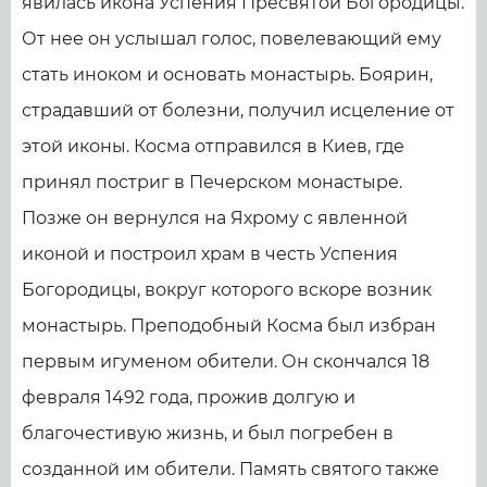
явилась икона Успения Пресвятой Богородицы.
От нее он услышал голос, повелевающий ему
стать иноком и основать монастырь. Боярин,
страдавший от болезни, получил исцеление от
этой иконы. Косма отправился в Киев, где
принял постриг в Печерском монастыре.
Позже он вернулся на Яхрому с явленной
иконой и построил храм в честь Успения
Богородицы, вокруг которого вскоре возник
монастырь. Преподобный Косма был избран
первым игуменом обители. Он скончался 18
февраля 1492 года, прожив долгую и
благочестивую жизнь, и был погребен в
созданной им обители. Память святого также