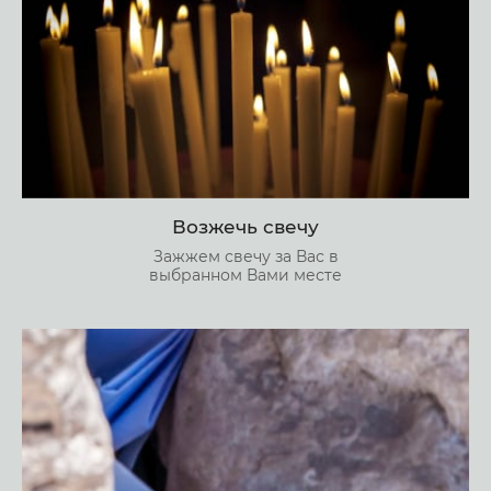
Возжечь свечу
Зажжем свечу за Вас в
выбранном Вами месте