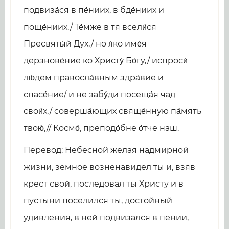
подвиза́ся в пе́ниих, в бде́ниих и
поще́ниих./ Те́мже в тя всели́ся
Пресвяты́й Дух,/ но я́ко име́я
дерзнове́ние ко Христу́ Бо́гу,/ испроси́
лю́дем правосла́вным здра́вие и
спасе́ние/ и не забу́ди посеща́я чад
свои́х,/ соверша́ющих свяще́нную па́мять
твою́,// Космо́, преподо́бне о́тче наш.
Перевод: Небесной желая надмирной
жизни, земное возненавидел ты и, взяв
крест свой, последовал ты Христу и в
пустыни поселился ты, достойный
удивления, в ней подвизался в пении,