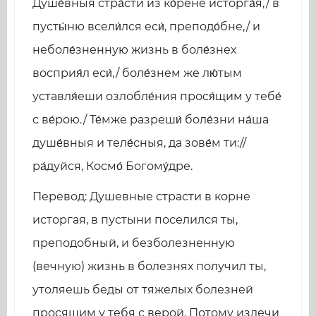
Душе́вныя стра́сти из ко́рене исторга́я,/ в
пусты́ню всели́лся еси́, преподо́бне,/ и
неболе́зненную жизнь в боле́знех
восприя́л еси́,/ боле́знем же лю́тым
уставля́еши озлобле́ния прося́щим у тебе́
с ве́рою./ Те́мже разреши́ боле́зни на́ша
душе́вныя и теле́сныя, да зове́м ти://
ра́дуйся, Космо́ Богому́дре.
Перевод: Душевные страсти в корне
исторгая, в пустыни поселился ты,
преподобный, и безболезненную
(вечную) жизнь в болезнях получил ты,
утоляешь беды от тяжелых болезней
просящим у тебя с верой. Потому излечи