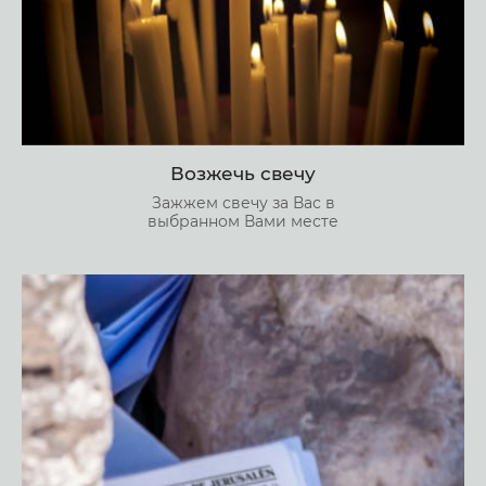
Возжечь свечу
Зажжем свечу за Вас в
выбранном Вами месте