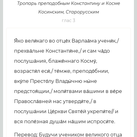
Тропарь преподобным Константину и Косме
Косинским, Старорусским
глас 3
Я́ко вели́каго во отце́х Варлаа́ма учени́к,/
прехва́льне Константи́не,/ и сам ча́до
послуша́ния, блаже́ннаго Косму́,
возрасти́л еси́,/ те́мже, преподо́бнии,
вку́пе Престо́лу Влады́чню ны́не
предстоя́щии,/ моли́твами ва́шими в ве́ре
Правосла́вней нас утверди́те,/ в
послуша́нии Це́ркви Святе́й укрепи́те// и
вся поле́зная душа́м на́шим испроси́те.
Перевод: Будучи учеником великого отца