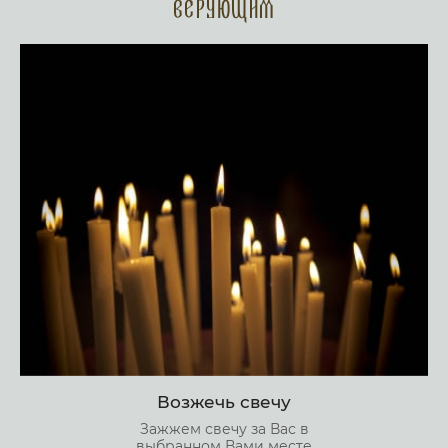
верующим
Возжечь свечу
Зажжем свечу за Вас в
выбранном Вами месте