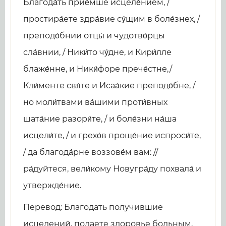
Благода́ть прие́мше исцеле́нием, /
простира́ете здра́вие су́щим в боле́знех, /
преподо́бнии отцы́ и чудотво́рцы
сла́внии, / Ники́то чу́дне, и Кири́лле
блаже́нне, и Ники́форе прече́стне,/
Кли́менте свя́те и Исаа́кие преподо́бне, /
но моли́твами ва́шими проти́вных
шата́ние разори́те, / и боле́зни на́ша
исцели́те, / и грехо́в проще́ние испроси́те,
/ да благода́рне воззове́м вам: //
ра́дуйтеся, вели́кому Новугра́ду похвала́ и
утвержде́ние.
Перевод: Благодать получившие
исцелений, подаете здоровье больным,