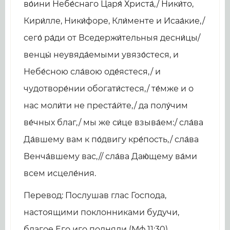
во́ини Небе́снаго Царя́ Христа́,/ Ники́то,
Кири́лле, Ники́форе, Кли́менте и Исаа́кие,/
сего́ ра́ди от Вседержи́тельныя десни́цы/
венцы́ неувяда́емыми увязо́стеся, и
Небе́сною сла́вою оде́ястеся,/ и
чудотворе́нии обогати́стеся,/ те́мже и о
нас моли́ти не преста́йте,/ да полу́чим
ве́чных благ,/ мы же си́це взыва́ем:/ сла́ва
Да́вшему вам к по́двигу кре́пость,/ сла́ва
Венча́вшему вас,// сла́ва Даю́щему ва́ми
всем исцеле́ния.
Перевод: Послушав глас Господа,
настоящими поклонниками будучи,
благое Его иго подняли (Мф.11:30),