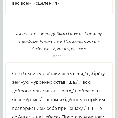
вас всем исцеления».
Ин тропарь преподобным Никите, Кириллу,
Никифору, Клименту и Исаакию, братьям
Алфановым, Новгородским
глас 8
Свети́льницы све́тлии я́вльшеся,/ добро́ту
земну́ю му́дренно оста́виша,/ и всю
доброде́тель извы́кли есте́,/ и обрето́ша
безсме́ртие,/ посто́м и бде́нием и про́чим
воздержа́нием себе́ приноша́ху,/ и ны́не
со А́нгелы на Небесе́х Престо́лу Христо́ву