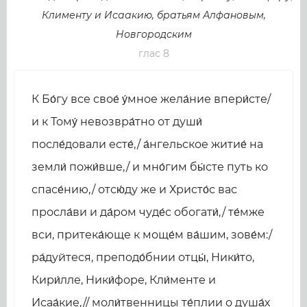
Клименту и Исаакию, братьям Алфановым,
Новгородским
глас 8
К Бо́гу все свое́ у́мное жела́ние впери́сте/
и к Тому́ невозвра́тно от души́
после́довали есте́,/ а́нгельское житие́ на
земли́ пожи́вше,/ и мно́гим бы́сте путь ко
спасе́нию,/ отсю́ду же и Христо́с вас
просла́ви и да́ром чуде́с обогати́,/ те́мже
вси, притека́юще к моще́м ва́шим, зове́м:/
ра́дуйтеся, преподо́бнии отцы́, Ники́то,
Кири́лле, Ники́форе, Кли́менте и
Исаа́кие,// моли́твенницы те́плии о душа́х