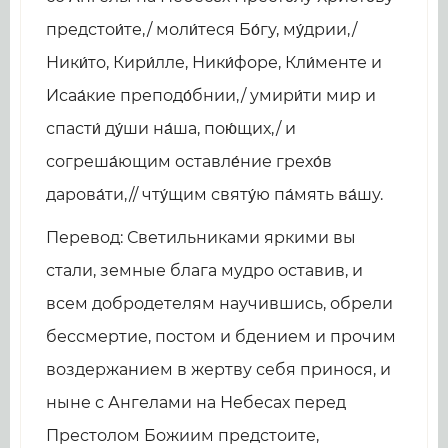
предстои́те,/ моли́теся Бо́гу, му́дрии,/
Ники́то, Кири́лле, Ники́форе, Кли́менте и
Исаа́кие преподо́бнии,/ умири́ти мир и
спасти́ ду́ши на́ша, пою́щих,/ и
согреша́ющим оставле́ние грехо́в
дарова́ти,// чту́щим святу́ю па́мять ва́шу.
Перевод: Светильниками яркими вы
стали, земные блага мудро оставив, и
всем добродетелям научившись, обрели
бессмертие, постом и бдением и прочим
воздержанием в жертву себя принося, и
ныне с Ангелами на Небесах перед
Престолом Божиим предстоите,