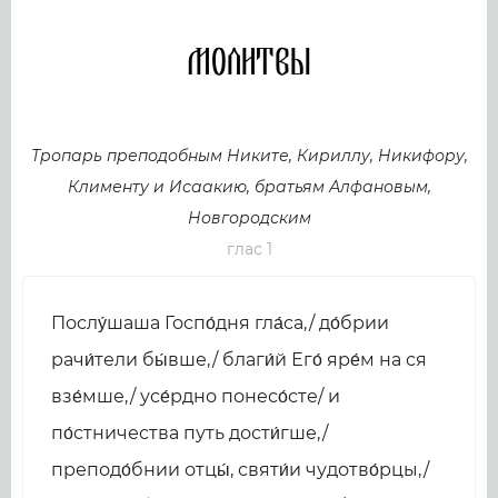
Молитвы
Тропарь преподобным Никите, Кириллу, Никифору,
Клименту и Исаакию, братьям Алфановым,
Новгородским
глас 1
Послу́шаша Госпо́дня гла́са,/ до́брии
рачи́тели бы́вше,/ благи́й Его́ яре́м на ся
взе́мше,/ усе́рдно понесо́сте/ и
по́стничества путь дости́гше,/
преподо́бнии отцы́, святи́и чудотво́рцы,/