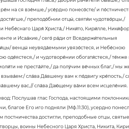
у́шаша Госпо́дня гла́са,/ до́брии рачи́тели бы́вше,/ бла
 яре́м на ся взе́мше,/ усе́рдно понесо́сте/ и по́стничес
 дости́гше,/ преподо́бнии отцы́, святи́и чудотво́рцы,/
и Небе́снаго Царя́ Христа́,/ Ники́то, Кири́лле, Ники́фор
менте и Исаа́кие,/ сего́ ра́ди от Вседержи́тельныя
и́цы/ венцы́ неувяда́емыми увязо́стеся, и Небе́сною
вою оде́ястеся,/ и чудотворе́нии обогати́стеся,/ те́мже 
моли́ти не преста́йте,/ да полу́чим ве́чных благ,/ мы ж
 взыва́ем:/ сла́ва Да́вшему вам к по́двигу кре́пость,/ с
а́вшему вас,// сла́ва Даю́щему ва́ми всем исцеле́ния.
вод: Послушав глас Господа, настоящими поклонни
чи, благое Его иго подняли (Мф.11:30), усердно понес
м постничества достигли, преподобные отцы, святы
творцы, воины Небесного Царя Христа, Никита, Кири