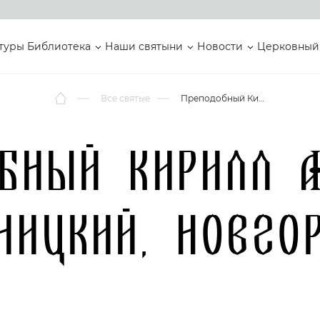
туры
Библиотека
Наши святыни
Новости
Церковный
Все святые
Преподобный Кирилл Алфанов, Сокольницкий, Новгородский
бный Кирилл 
ницкий, Новго