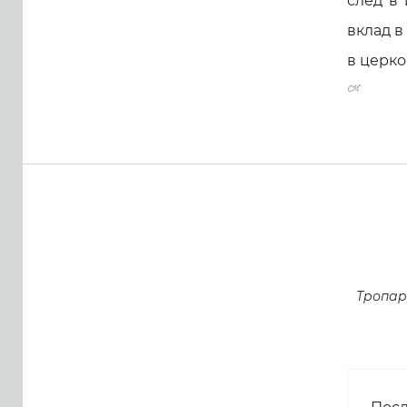
след в
вклад в
в церко
Тропар