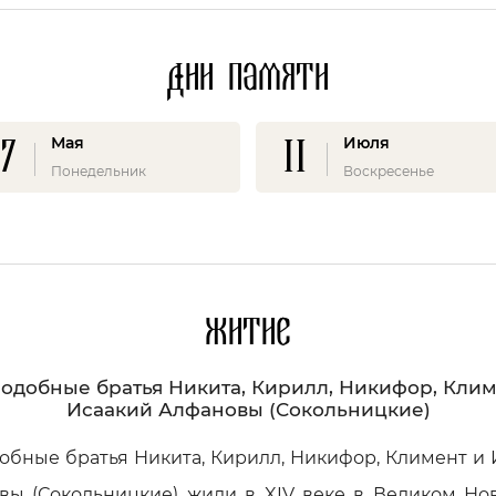
Дни памяти
17
11
Мая
Июля
Понедельник
Воскресенье
Житие
одобные братья Никита, Кирилл, Никифор, Клим
Исаакий Алфановы (Сокольницкие)
обные братья Никита, Кирилл, Никифор, Климент и 
вы (Сокольницкие) жили в XIV веке в Великом Нов