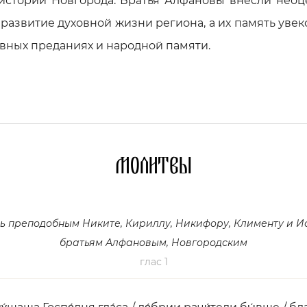
 истории Новгорода. Братья Алфановы внесли нео
 развитие духовной жизни региона, а их память уве
вных преданиях и народной памяти.
Молитвы
ь преподобным Никите, Кириллу, Никифору, Клименту и И
братьям Алфановым, Новгородским
глас 1