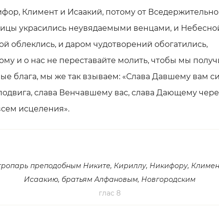
фор, Климент и Исаакий, потому от Вседержительн
ицы украсились неувядаемыми венцами, и Небесно
ой облеклись, и даром чудотворений обогатились,
ому и о нас не переставайте молить, чтобы мы полу
ые блага, мы же так взываем: «Слава Давшему вам с
подвига, слава Венчавшему вас, слава Дающему чере
всем исцеления».
тропарь преподобным Никите, Кириллу, Никифору, Климен
Исаакию, братьям Алфановым, Новгородским
глас 8