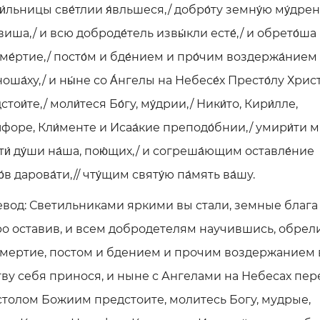
и́льницы све́тлии я́вльшеся,/ добро́ту земну́ю му́дре
́виша,/ и всю доброде́тель извы́кли есте́,/ и обрето́ша
ме́ртие,/ посто́м и бде́нием и про́чим воздержа́нием 
оша́ху,/ и ны́не со А́нгелы на Небесе́х Престо́лу Христ
тои́те,/ моли́теся Бо́гу, му́дрии,/ Ники́то, Кири́лле,
́форе, Кли́менте и Исаа́кие преподо́бнии,/ умири́ти 
ти́ ду́ши на́ша, пою́щих,/ и согреша́ющим оставле́ние
́в дарова́ти,// чту́щим святу́ю па́мять ва́шу.
вод: Светильниками яркими вы стали, земные блага
о оставив, и всем добродетелям научившись, обрел
мертие, постом и бдением и прочим воздержанием 
ву себя принося, и ныне с Ангелами на Небесах пер
толом Божиим предстоите, молитесь Богу, мудрые,