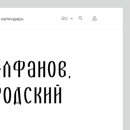
RU
 календарь
Алфанов,
родский