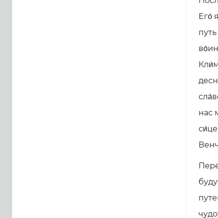
Посл
Его́
путь
во́ин
Кли́
десн
сла́
нас 
си́це
Венч
Пере
буду
путе
чудо