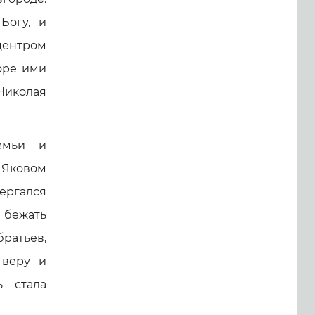
Богу, и
центром
горе ими
Николая
емьи и
 Яковом
ргался
 бежать
ратьев,
 веру и
ь стала