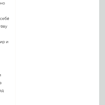
нно
себе́
о́ву
мир и
и
в
ед