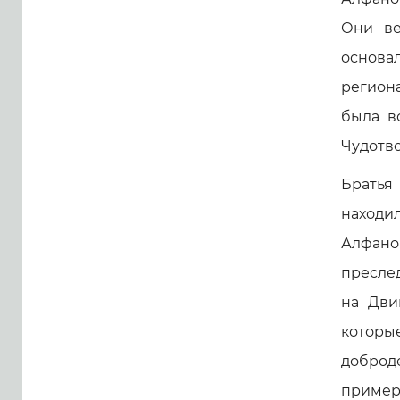
Они ве
основа
региона
была в
Чудотво
Брать
находи
Алфан
пресле
на Дви
которы
доброд
примеро