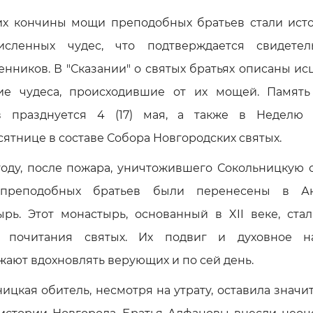
их кончины мощи преподобных братьев стали ист
исленных чудес, что подтверждается свидетел
нников. В "Сказании" о святых братьях описаны и
ие чудеса, происходившие от их мощей. Память
в празднуется 4 (17) мая, а также в Неделю
ятнице в составе Собора Новгородских святых.
году, после пожара, уничтожившего Сокольницкую 
преподобных братьев были перенесены в Ан
ырь. Этот монастырь, основанный в XII веке, ста
 почитания святых. Их подвиг и духовное н
ают вдохновлять верующих и по сей день.
ицкая обитель, несмотря на утрату, оставила знач