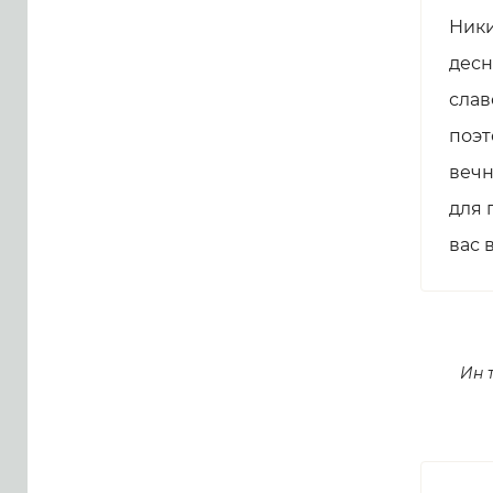
Ники
десн
слав
поэт
вечн
для 
вас 
Ин 