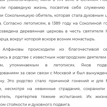
ли праведную жизнь, посвятив себя служению 
ли Сокольницкую обитель, которая стала духовным 
. Согласно летописям, в 1389 году на Соколиной 
озведена деревянная церковь в честь святителя 
рца, вокруг которой вскоре возник монастырь.
я Алфановы происходили из благочестивой с
лись в родстве с известным новгородским деятелем
ом, упоминаемым в летописях. Яков подве
дованиям за свои связи с Москвой и был вынужден
ну. Это родство стало причиной гонений и для б
е, несмотря на невинные страдания, сохранили
етель, претерпев тяжкие испытания. Их жизн
м стойкости и духовного подвига.