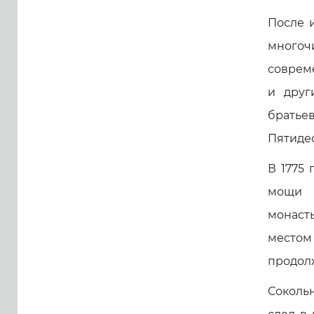
После 
многоч
совреме
и друг
братье
Пятидес
В 1775 
мощи 
монаст
местом
продолж
Сокольн