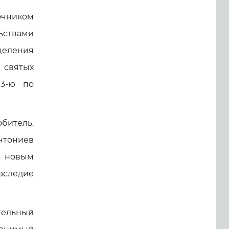
очником
ьствами
сцеления
 святых
 3-ю по
обитель,
тониев
л новым
аследие
ительный