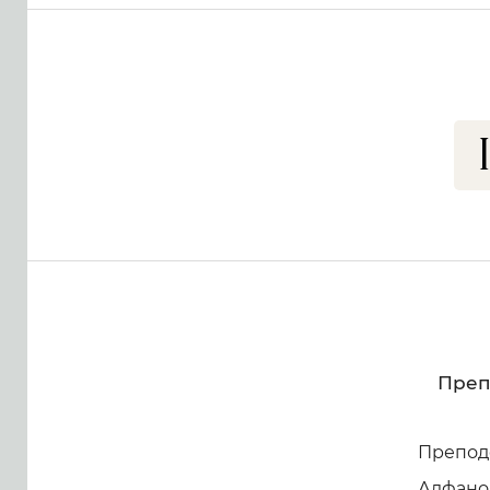
Преп
Препод
Алфано