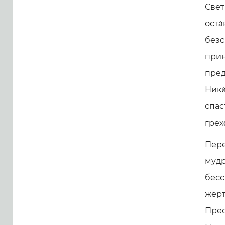
Свет
оста
безс
прин
предс
Ники
спас
грехо
Пере
мудр
бесс
жерт
Прес