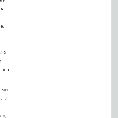
ги́й
тва
е,
и о
е
ла́ва
ками
ли и
е
лл,