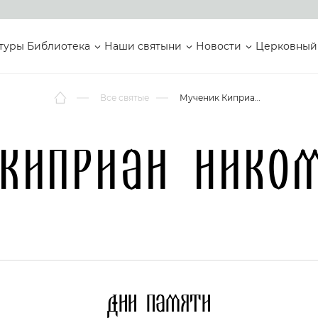
туры
Библиотека
Наши святыни
Новости
Церковный
Все святые
Мученик Киприан Никомидийский
Киприан Нико
Дни памяти