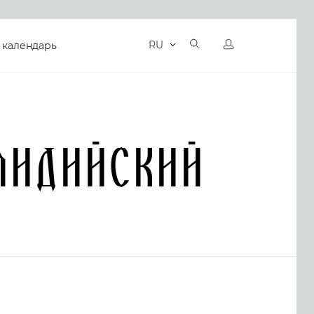
RU
 календарь
мидийский