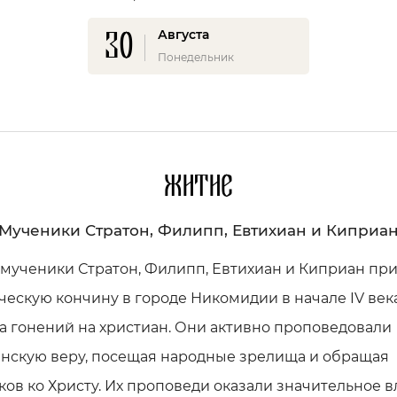
30
Августа
Понедельник
Житие
Мученики Стратон, Филипп, Евтихиан и Киприа
 мученики Стратон, Филипп, Евтихиан и Киприан пр
ескую кончину в городе Никомидии в начале IV века
 гонений на христиан. Они активно проповедовали
анскую веру, посещая народные зрелища и обращая
ов ко Христу. Их проповеди оказали значительное 