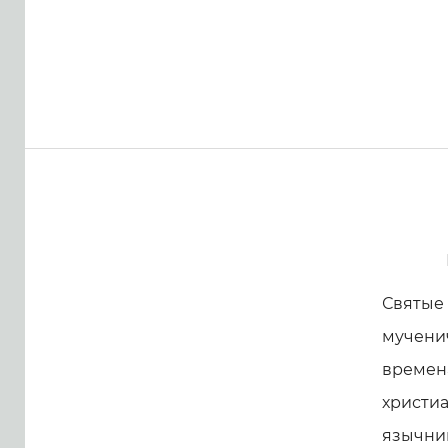
Святые
мученич
времена
христи
язычник