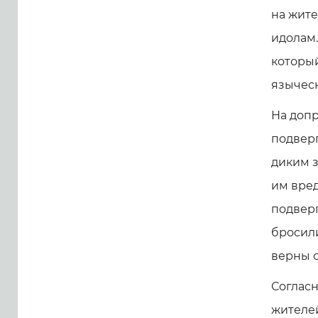
на жите
идолам.
которы
языческ
На допр
подверг
диким з
им вред
подверг
бросили
верны с
Согласн
жителе