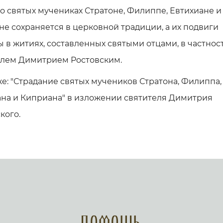
о святых мучениках Стратоне, Филиппе, Евтихиане и
е сохраняется в церковной традиции, а их подвиги
 в житиях, составленных святыми отцами, в частност
елем Димитрием Ростовским.
же: "Страдание святых мучеников Стратона, Филиппа,
ана и Киприана" в изложении святителя Димитрия
кого.