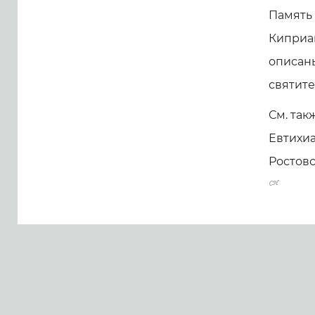
Память 
Киприан
описаны
святит
См. так
Евтихи
Ростовс