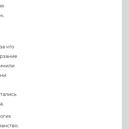
ия
м,
за что
ерзание
чинили
они
стались
а.
ногих
анство.