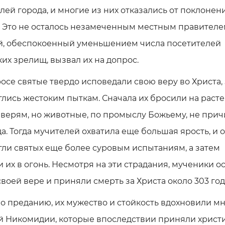
лей города, и многие из них отказались от поклонен
 Это не осталось незамеченным местным правителе
й, обеспокоенный уменьшением числа посетителей
их зрелищ, вызвал их на допрос.
осе святые твердо исповедали свою веру во Христа, 
лись жестоким пыткам. Сначала их бросили на раст
верям, но животные, по промыслу Божьему, не при
а. Тогда мучителей охватила еще большая ярость, и 
ли святых еще более суровым испытаниям, а затем
 их в огонь. Несмотря на эти страдания, мученики о
воей вере и приняли смерть за Христа около 303 год
о преданию, их мужество и стойкость вдохновили м
й Никомидии, которые впоследствии приняли христи