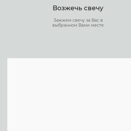
Возжечь свечу
Зажжем свечу за Вас в
выбранном Вами месте