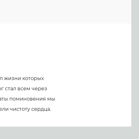
л жизни которых
г стал всем через
 даты поминовения мы
ели чистоту сердца.