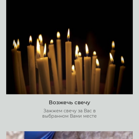
Возжечь свечу
Зажжем свечу за Вас в
выбранном Вами месте