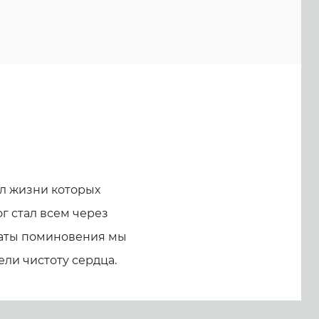
л жизни которых
г стал всем через
 даты поминовения мы
ели чистоту сердца.