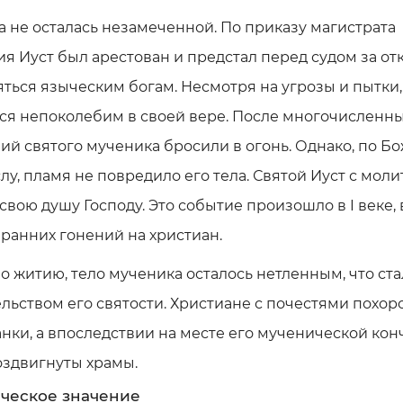
а не осталась незамеченной. По приказу магистрата
я Иуст был арестован и предстал перед судом за от
ться языческим богам. Несмотря на угрозы и пытки,
ся непоколебим в своей вере. После многочисленн
ий святого мученика бросили в огонь. Однако, по Б
у, пламя не повредило его тела. Святой Иуст с моли
свою душу Господу. Это событие произошло в I веке, 
ранних гонений на христиан.
о житию, тело мученика осталось нетленным, что ста
льством его святости. Христиане с почестями похо
анки, а впоследствии на месте его мученической ко
оздвигнуты храмы.
ческое значение