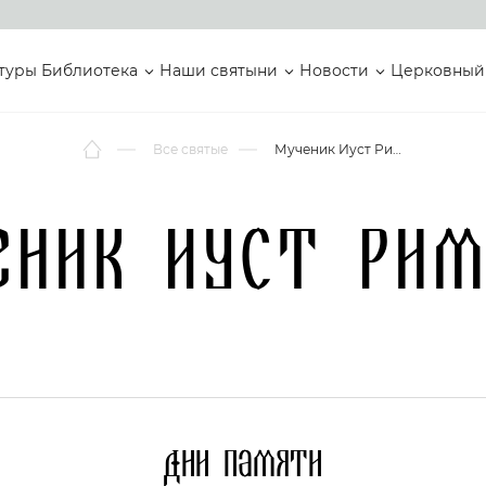
туры
Библиотека
Наши святыни
Новости
Церковный
Все святые
Мученик Иуст Римский
еник Иуст Рим
Дни памяти