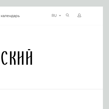
RU
 календарь
ский