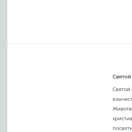
Святой
Святой
язычест
Животво
христиа
посвяти