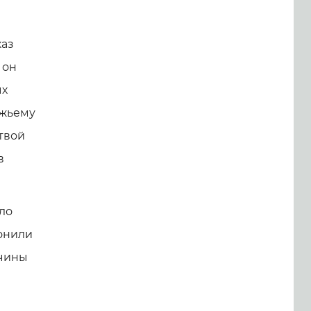
каз
 он
ых
ожьему
твой
в
ло
ронили
нчины