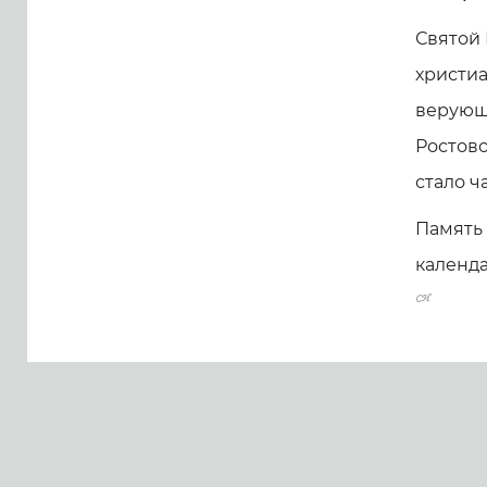
Святой 
христиа
верующи
Ростовс
стало ч
Память 
календа