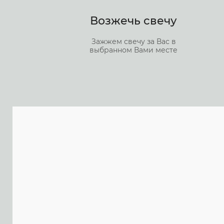
Возжечь свечу
Зажжем свечу за Вас в
выбранном Вами месте