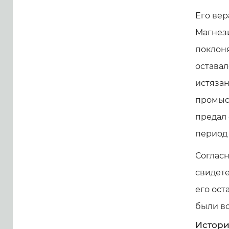
Его вер
Магнези
поклоня
оставал
истязан
промысл
предал 
период 
Согласн
свидете
его ост
были в
Истори