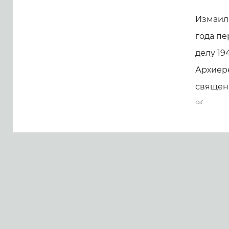
Измаил
года п
делу 19
Архиер
священ