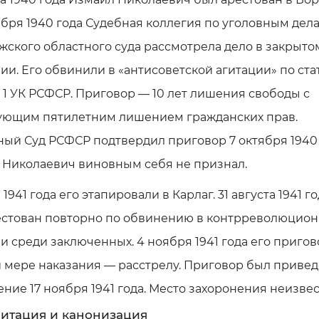
ября 1940 года Судебная коллегия по уголовным дел
ского областного суда рассмотрела дело в закрыто
ии. Его обвинили в «антисоветской агитации» по стат
ь 1 УК РСФСР. Приговор — 10 лет лишения свободы с
ующим пятилетним лишением гражданских прав.
ый Суд РСФСР подтвердил приговор 7 октября 1940 
 Николаевич виновным себя не признал.
 1941 года его этапировали в Карлаг. 31 августа 1941 г
естован повторно по обвинению в контрреволюцио
и среди заключенных. 4 ноября 1941 года его пригов
 мере наказания — расстрелу. Приговор был привед
ние 17 ноября 1941 года. Место захоронения неизвес
итация и канонизация