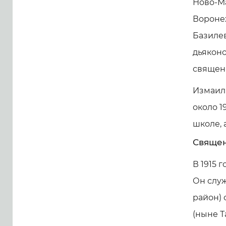
Ново-Ма
Вороне
Базилев
дьяконо
священн
Измаил
около 1
школе, 
Священ
В 1915 
Он служ
район) 
(ныне Т