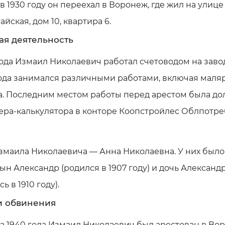
в 1930 году он переехал в Воронеж, где жил на улице
йская, дом 10, квартира 6.
ая деятельность
года Измаил Николаевич работал счетоводом на завод
года занимался различными работами, включая маля
а. Последним местом работы перед арестом была до
ера-калькулятора в конторе Коопстройлес Облпотре
змаила Николаевича — Анна Николаевна. У них было
сын Александр (родился в 1907 году) и дочь Александ
ь в 1910 году).
и обвинения
та 1940 года Измаил Николаевич был арестован в Во