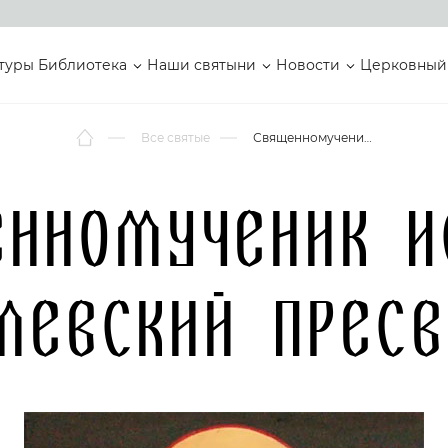
туры
Библиотека
Наши святыни
Новости
Церковный
Все святые
Священномученик Исмаил Базилевский Пресвитер
енномученик И
левский Прес