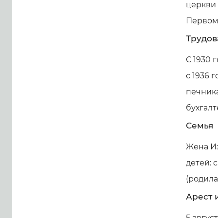
церкви 
Первома
Трудов
С 1930 
с 1936 
печник
бухгалт
Семья
Жена И
детей: 
(родилас
Арест 
5 авгус