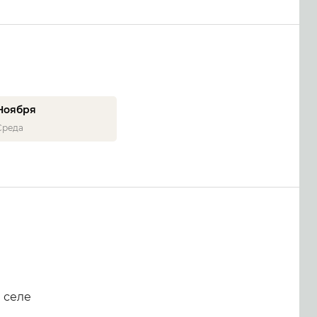
Ноября
Среда
 селе