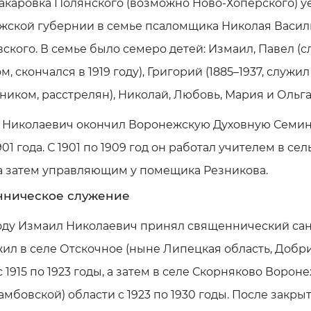
каровка Полянского (возможно Ново-Хоперского) у
жской губернии в семье псаломщика Николая Васил
ского. В семье было семеро детей: Измаил, Павел (
м, скончался в 1919 году), Григорий (1885–1937, служил
иком, расстрелян), Николай, Любовь, Мария и Ольга
 Николаевич окончил Воронежскую Духовную Семи
901 года. С 1901 по 1909 год он работал учителем в се
а затем управляющим у помещика Резникова.
ническое служение
году Измаил Николаевич принял священнический сан
ил в селе Отскочное (ныне Липецкая область, Добр
с 1915 по 1923 годы, а затем в селе Скорняково Ворон
амбовской) области с 1923 по 1930 годы. После закры