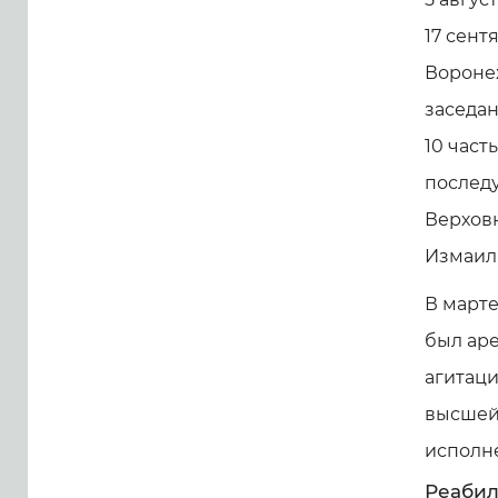
17 сент
Воронеж
заседан
10 част
послед
Верховн
Измаил
В марте
был ар
агитаци
высшей
исполне
Реабил