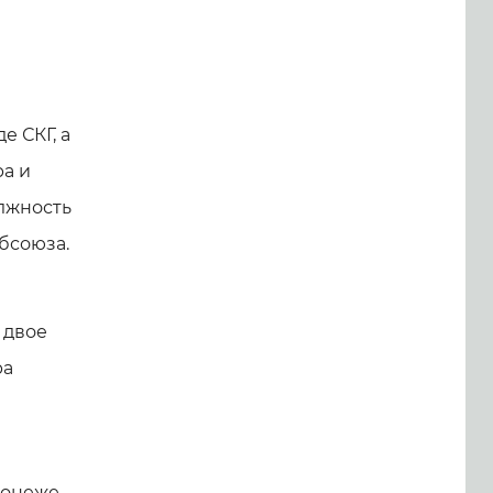
е СКГ, а
ра и
лжность
бсоюза.
 двое
ра
ронеже.