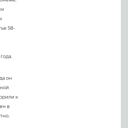
ам
м
ье 58-
года.
ода он
нной
орили к
ен в
тно.