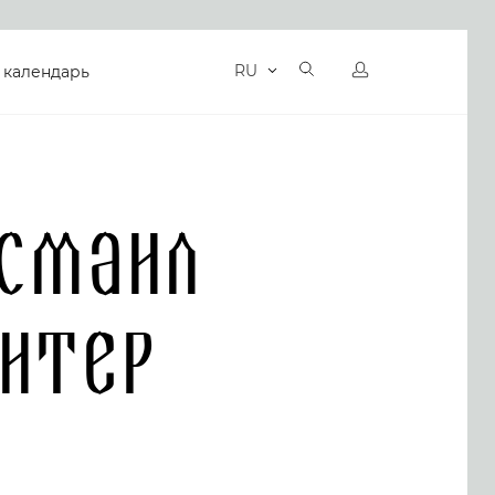
RU
 календарь
смаил
витер