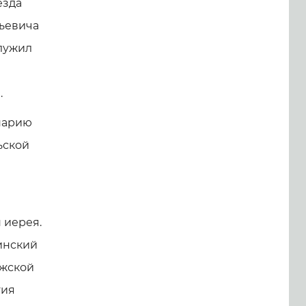
езда
ьевича
служил
.
нарию
льской
 иерея.
инский
ежской
тия