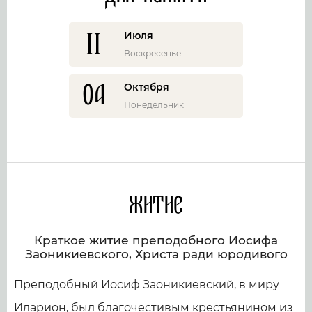
11
Июля
Воскресенье
04
Октября
Понедельник
Житие
Краткое житие преподобного Иосифа
Заоникиевского, Христа ради юродивого
Преподобный Иосиф Заоникиевский, в миру
Иларион, был благочестивым крестьянином из