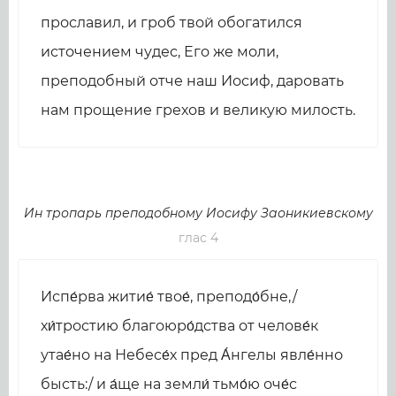
прославил, и гроб твой обогатился
источением чудес, Его же моли,
преподобный отче наш Иосиф, даровать
нам прощение грехов и великую милость.
Ин тропарь преподобному Иосифу Заоникиевскому
глас 4
Испе́рва житие́ твое́, преподо́бне,/
хи́тростию благоюро́дства от челове́к
утае́но на Небесе́х пред А́нгелы явле́нно
бысть:/ и а́ще на земли́ тьмо́ю оче́с