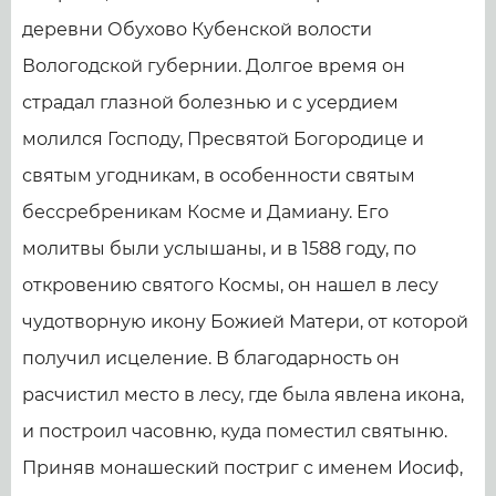
деревни Обухово Кубенской волости
Вологодской губернии. Долгое время он
страдал глазной болезнью и с усердием
молился Господу, Пресвятой Богородице и
святым угодникам, в особенности святым
бессребреникам Косме и Дамиану. Его
молитвы были услышаны, и в 1588 году, по
откровению святого Космы, он нашел в лесу
чудотворную икону Божией Матери, от которой
получил исцеление. В благодарность он
расчистил место в лесу, где была явлена икона,
и построил часовню, куда поместил святыню.
Приняв монашеский постриг с именем Иосиф,