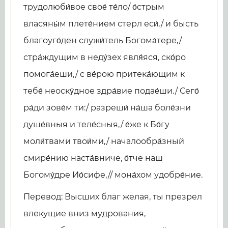
трудолюби́вое свое́ те́ло/ о́стрым
власяны́м плете́нием стерл еси́,/ и бысть
благоуго́ден служи́тель Богома́тере,/
стра́ждущим в неду́зех явля́яся, ско́ро
помога́еши,/ с ве́рою притека́ющим к
тебе́ неоску́дное здра́вие подае́ши./ Сего́
ра́ди зове́м ти:/ разреши́ на́ша боле́зни
душе́вныя и теле́сныя,/ е́же к Бо́гу
моли́твами твои́ми,/ началообра́зный
смире́нию наста́вниче, о́тче наш
Богому́дре Ио́сифе,// мона́хом удобре́ние.
Перевод: Высших благ желая, ты презрел
влекущие вниз мудрования,