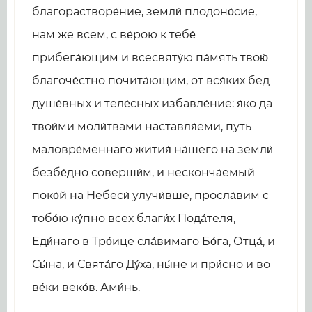
благорастворе́ние, земли́ плодоно́сие,
нам же всем, с ве́рою к тебе́
прибега́ющим и всесвяту́ю па́мять твою́
благоче́стно почита́ющим, от вся́ких бед
душе́вных и теле́сных избавле́ние: я́ко да
твои́ми моли́твами наставля́еми, путь
маловре́меннаго жития́ на́шего на земли́
безбе́дно соверши́м, и несконча́емый
поко́й на Небеси́ улучи́вше, просла́вим с
тобо́ю ку́пно всех благи́х Пода́теля,
Еди́наго в Тро́ице сла́вимаго Бо́га, Отца́, и
Сы́на, и Свята́го Ду́ха, ны́не и при́сно и во
ве́ки веко́в. Ами́нь.