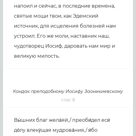
напоил и сейчас, в последние времена,
святые мощи твои, как Эдемский
источник, для исцеления болезней нам
устроил. Его же моли, наставник наш,
чудотворец Иосиф, даровать нам мир и
великую милость.
Кондак преподобному Иосифу Заоникиевскому
глас 8
Вы́шних благ жела́яй,/ преоби́дел еси́
до́лу влеку́щая мудрова́ния,/ и́бо