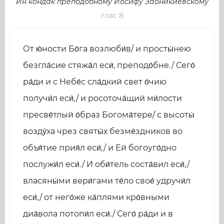
Ин кондак преподобному Иосифу Заоникиевскому
глас 8
От ю́ности Бо́га возлюби́в/ и просты́нею
безгла́сие стяжа́л еси́, преподо́бне./ Сего́
ра́ди и с Небе́с сла́дкий свет о́чию
получи́л еси́,/ и росоточа́щий ми́лости
пресве́тлый о́браз Богома́тере/ с высоты́
возду́ха чрез святы́х безме́здников во
объя́тие прия́л еси́,/ и Ей богоуго́дно
послужи́л еси́./ И оби́тель соста́вил еси́,/
власяны́ми вери́гами те́ло свое́ удручи́л
еси́,/ от него́же ка́плями кро́вными
диа́вола потопи́л еси́./ Сего́ ра́ди и в