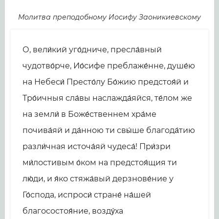
Молитва преподобному Иосифу Заоникиевскому
О, вели́кий уго́дниче, пресла́вный
чудотво́рче, Ио́сифе преблаже́нне, душе́ю
на Небеси́ Престо́лу Бо́жию предстоя́й и
Тро́ичныя сла́вы наслажда́яйся, те́лом же
на земли́ в Боже́ственнем хра́ме
почива́яй и да́нною ти свы́ше благода́тию
разли́чная источа́яй чудеса́! При́зри
ми́лостивым о́ком на предстоя́щия ти
лю́ди, и я́ко стяжа́вый дерзнове́ние у
Го́спода, испроси́ стране́ на́шей
благосостоя́ние, возду́ха