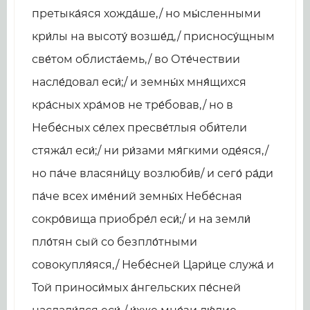
претыка́яся хожда́ше,/ но мы́сленными
кри́лы на высоту́ возше́д,/ присносу́щным
све́том облиста́емь,/ во Оте́чествии
насле́довал еси́;/ и земны́х мня́щихся
кра́сных хра́мов не тре́бовав,/ но в
Небе́сных се́лех пресве́тлыя оби́тели
стяжа́л еси́;/ ни ри́зами мя́гкими оде́яся,/
но па́че власяни́цу возлюби́в/ и сего́ ра́ди
па́че всех име́ний земны́х Небе́сная
сокро́вища приобре́л еси́;/ и на земли́
пло́тян сый со безпло́тными
совокупля́яся,/ Небе́сней Цари́це служа́ и
Той приноси́мых а́нгельских пе́сней