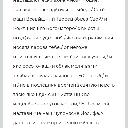
наслади́лся еси́,/ и́хже мно́зи лю́дие,
жела́юще, наслади́тися не мо́гут./ Сего́
ра́ди Всевы́шний Творе́ц о́браз Свой/ и
Ро́ждшия Его́ Богома́тере/ с высоты́
возду́ха на ру́це твоя́,/ я́ко на херуви́мская
носи́ла дарова́ тебе́,/ от него́же
присносу́щным све́том о́чи твои́ уясни́,/ и,
я́ко росоточа́щий о́блак моли́твами
твои́ми весь мир ми́лованный напои́,/ и
ны́не в после́дняя времена́ святу́ю персть
твою́, я́ко Еде́мский исто́чник во
исцеле́ние неду́гов устро́и,/ Его́же моли́,
наста́вниче наш, чудоно́сче Ио́сифе,//
дарова́ти нам мир и ве́лию ми́лость.