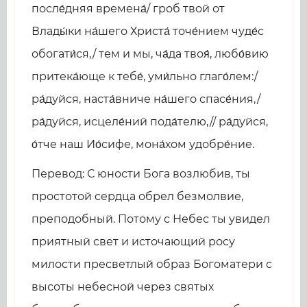
после́дняя времена́/ гроб твой от
Влады́ки на́шего Христа́ точе́нием чуде́с
обогати́ся,/ тем и мы, ча́да твоя́, любо́вию
притека́юще к тебе́, уми́льно глаго́лем:/
ра́дуйся, наста́вниче на́шего спасе́ния,/
ра́дуйся, исцеле́ний пода́телю,// ра́дуйся,
о́тче наш Ио́сифе, мона́хом удобре́ние.
Перевод: С юности Бога возлюбив, ты
простотой сердца обрел безмолвие,
преподобный. Потому с Небес ты увидел
приятный свет и источающий росу
милости пресветлый образ Богоматери с
высоты небесной через святых