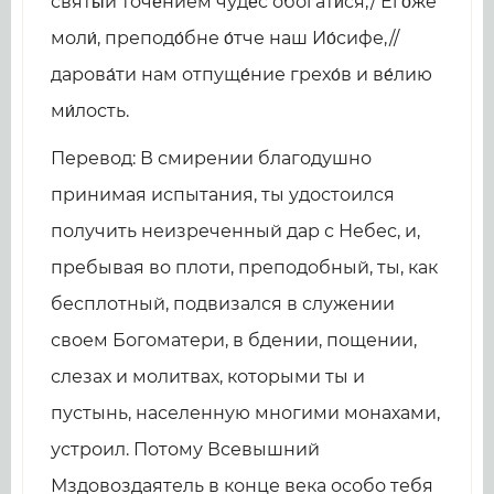
святы́й точе́нием чуде́с обогати́ся,/ Его́же
моли́, преподо́бне о́тче наш Ио́сифе,//
дарова́ти нам отпуще́ние грехо́в и ве́лию
ми́лость.
Перевод: В смирении благодушно
принимая испытания, ты удостоился
получить неизреченный дар с Небес, и,
пребывая во плоти, преподобный, ты, как
бесплотный, подвизался в служении
своем Богоматери, в бдении, пощении,
слезах и молитвах, которыми ты и
пустынь, населенную многими монахами,
устроил. Потому Всевышний
Мздовоздаятель в конце века особо тебя