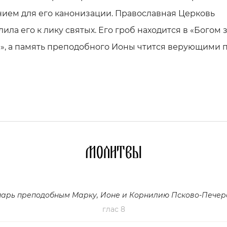
ием для его канонизации. Православная Церковь
ила его к лику святых. Его гроб находится в «Богом
», а память преподобного Ионы чтится верующими п
Молитвы
парь преподобным Марку, Ионе и Корнилию Псково-Печер
глас 8