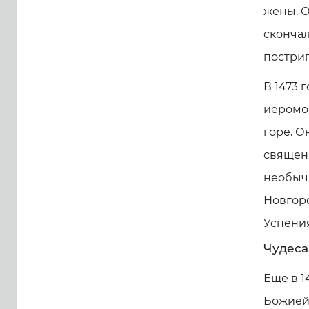
жены. О
скончал
постриг
В 1473 
иеромо
горе. О
священн
необычн
Новгоро
Успения
Чудеса
Еще в 1
Божией