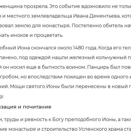
женщина прозрела. Это событие вдохновило не толь
о и местного землевладельца Ивана Дементьева, ко
вовал землю для монастыря. Постепенно обитель на
ать иноков и процветать.
бный Иона скончался около 1480 года. Когда его те
лачено, под одеждой нашли железный кольчужный п
й он носил еще в бытность воином. Панцирь был по
 гробом, но впоследствии похищен во время одного 
ний. Мощи святого Ионы были перенесены в новый г
у.
зация и почитание
, труды и ревность к Богу преподобного Ионы, а так
ие монастыря и строительство Успенского храма ст