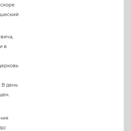
вскоре
ашеский
евича,
и в
церковь
 В день
щен.
ения
до: