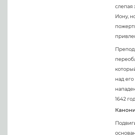
слепая 
Иону, н
пожерт
привлек
Преподо
переоб
которы
над его
нападе
1642 год
Канони
Подвиги
основан