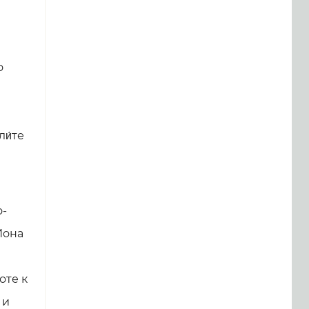
ы
о
ли́те
о-
Иона
и
оте к
 и