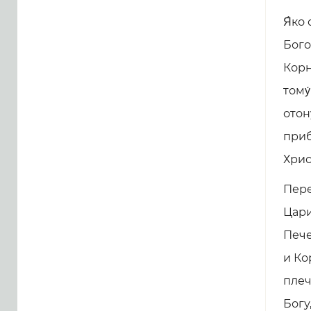
Я́ко
Бого
Корни
тому
отону
приб
Христ
Пере
Цари
Пече
и Ко
плеч
Богу