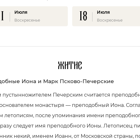
11
18
Июля
Июля
Воскресенье
Воскресенье
Житие
обные Иона и Марк Псково-Печерские
 пустынножителем Печерским считается преподоб
 основателем монастыря — преподобный Иона. Согл
м летописям, после упоминания имени преподобно
разу следует имя преподобного Ионы. Летописец п
ник некий, именем Иоанн, от Московской страны, п