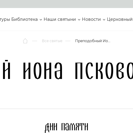
туры
Библиотека
Наши святыни
Новости
Церковный
Все святые
Преподобный Иона Псково-Печерский
й Иона Псков
Дни памяти