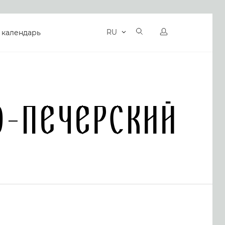
RU
 календарь
о-Печерский