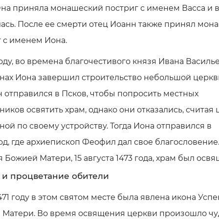
на приняла монашеский постриг с именем Васса и 
ась. После ее смерти отец Иоанн также принял мон
 с именем Иона.
году, во времена благочестивого князя Ивана Василь
нах Иона завершил строительство небольшой церкв
н отправился в Псков, чтобы попросить местных
иков освятить храм, однако они отказались, считая 
ой по своему устройству. Тогда Иона отправился в
д, где архиепископ Феофил дал свое благословение.
 Божией Матери, 15 августа 1473 года, храм был освя
 и процветание обители
471 году в этом святом месте была явлена икона Усп
 Матери. Во время освящения церкви произошло чу