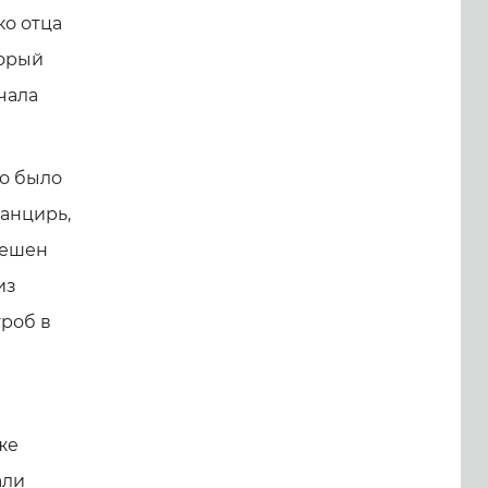
ко отца
торый
чала
ло было
анцирь,
вешен
из
роб в
же
али