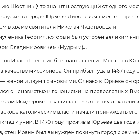
ию Шестник (что значит шествующий от одного мес
, служил в городе Юрьеве Ливонском вместе с прес
м в храме святителя Николая Чудотворца и
ученика Георгия, который был устроен великим кн
вом Владимировичем (Мудрым)».
ник Иоанн Шестник был направлен из Москвы в Юр
 в качестве миссионера. Он прибыл туда в 1467 году 
— женой и двумя сыновьями. Однако в Юрьеве он ср
лся с ненавистью и гонениями на православных. Вме
ером Исидором он защищал свою паству от католик
вскоре католические власти начали принуждать его 
х чад к унии. В 1470 году, прожив в Юрьеве два года 
, отец Иоанн был вынужден покинуть город с семье