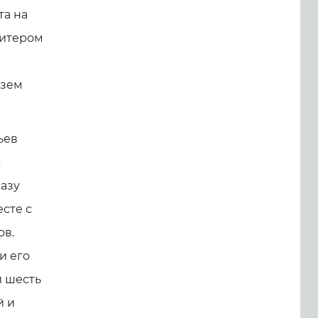
та на
витером
язем
ьев
с
азу
сте с
ов.
и его
и шесть
й и