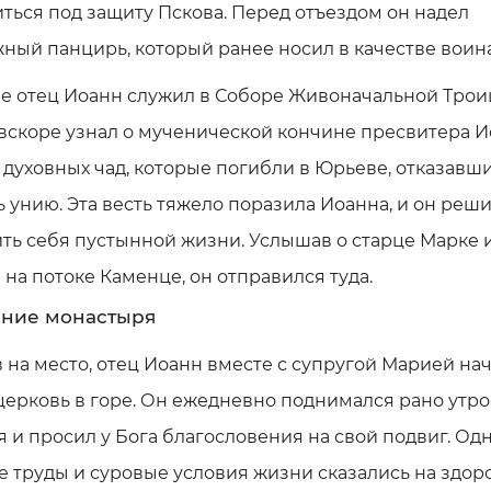
ться под защиту Пскова. Перед отъездом он надел
ный панцирь, который ранее носил в качестве воина
ве отец Иоанн служил в Соборе Живоначальной Трои
вскоре узнал о мученической кончине пресвитера 
о духовных чад, которые погибли в Юрьеве, отказавш
 унию. Эта весть тяжело поразила Иоанна, и он реш
ть себя пустынной жизни. Услышав о старце Марке 
на потоке Каменце, он отправился туда.
ние монастыря
на место, отец Иоанн вместе с супругой Марией на
церковь в горе. Он ежедневно поднимался рано утро
 и просил у Бога благословения на свой подвиг. Од
 труды и суровые условия жизни сказались на здор