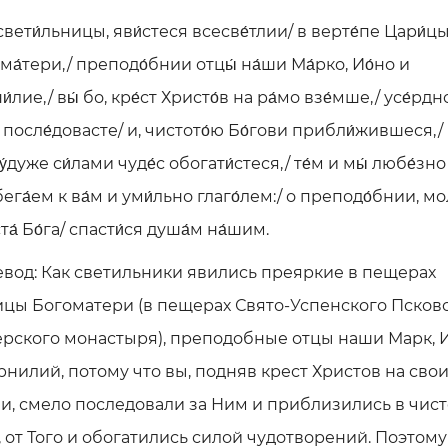
 свети́льницы, яви́стеся всесве́тлии/ в верте́пе Цари́ц
ма́тери,/ преподо́бнии отцы́ на́ши Ма́рко, Ио́но и
́лие,/ вы́ бо, кре́ст Христо́в на ра́мо взе́мше,/ усе́рдн
́ после́довасте/ и, чистото́ю Бо́гови прибли́жившеся,/
́дуже си́лами чуде́с обогати́стеся,/ те́м и мы́ любе́зно
ега́ем к ва́м и уми́льно глаго́лем:/ о преподо́бнии, мо
а́ Бо́га/ спасти́ся душа́м на́шим.
вод: Как светильники явились преяркие в пещерах
цы Богоматери (в пещерах Свято-Успенского Псков
рского монастыря), преподобные отцы наши Марк, 
рнилий, потому что вы, подняв крест Христов на сво
и, смело последовали за Ним и приблизились в чист
, от Того и обогатились силой чудотворений. Поэтому