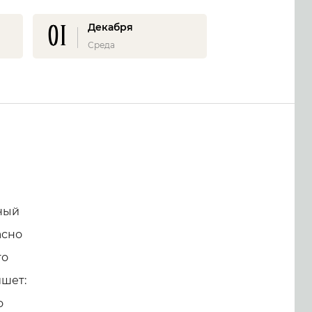
01
Декабря
Среда
ный
асно
го
ишет:
о