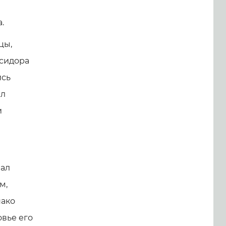
.
цы,
Исидора
ись
ил
и
чал
м,
нако
овье его