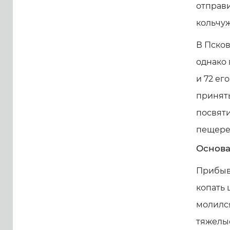
отправи
кольчуж
В Пско
однако 
и 72 ег
принять
посвяти
пещере 
Основа
Прибыв 
копать 
молился
тяжелые