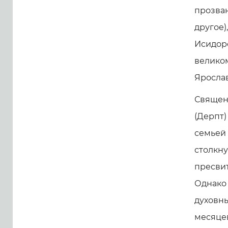
прозван
другое)
Исидоро
великом
Яросла
Священ
(Дерпт)
семьей 
столкну
пресвит
Однако 
духовны
месяцев