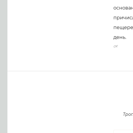
основан
причисл
пещере
день.
Тро