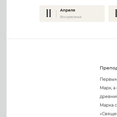
11
Апреля
Воскресенье
Препод
Первым
Марк, а
древни
Марка с
«Священ