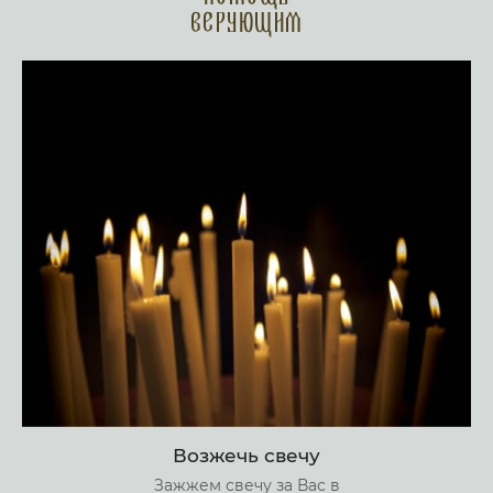
верующим
Возжечь свечу
Зажжем свечу за Вас в