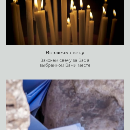
Возжечь свечу
Зажжем свечу за Вас в
выбранном Вами месте