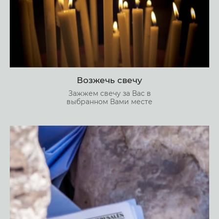
Возжечь свечу
Зажжем свечу за Вас в
выбранном Вами месте