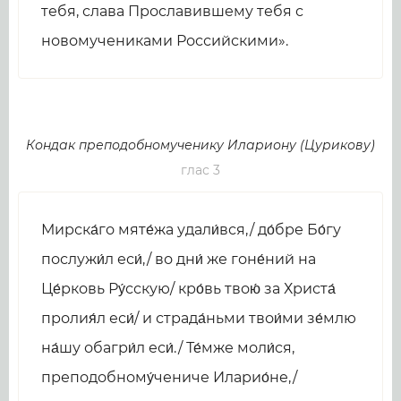
тебя, слава Прославившему тебя с
новомучениками Российскими».
Кондак преподобномученику Илариону (Цурикову)
глас 3
Мирска́го мяте́жа удали́вся,/ до́бре Бо́гу
послужи́л еси́,/ во дни́ же гоне́ний на
Це́рковь Ру́сскую/ кро́вь твою́ за Христа́
пролия́л еси́/ и страда́ньми твои́ми зе́млю
на́шу обагри́л еси́./ Те́мже моли́ся,
преподобному́чениче Иларио́не,/