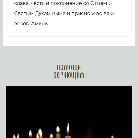
сла́ва, че́сть и поклоне́ние со Отце́м и
Святы́м Ду́хом ны́не и при́сно и во ве́ки
веко́в. Ами́нь.
Помощь
верующим