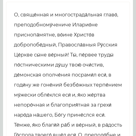
О, свяще́нная и многострада́льная главо́,
преподобному́чениче Иларио́не
приснопа́мятне, во́ине Христо́в
добропобе́дный, Правосла́вныя Ру́сския
Це́ркве сы́не ве́рный! Ты́, пе́рвее труды́
по́стническими ду́шу твою́ очи́стив,
де́монская ополче́ния посрами́л еси́, в
годи́ну же гоне́ний безбо́жных терпе́нием
му́жески обле́клся еси́ и, я́ко же́ртва
непоро́чная и благоприя́тная за грехи́
наро́да на́шего, Бо́гу прине́слся еси́.
Те́мже, я́ко благи́й ра́б и ве́рный, в ра́дость
Го́спода твоего́ вше́л еси́. О, преподо́бне и