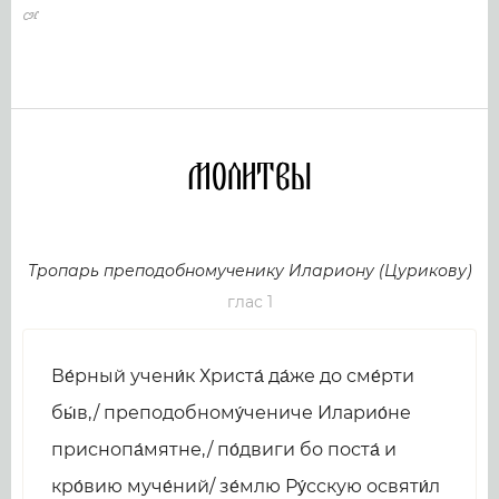
Молитвы
Тропарь преподобномученику Илариону (Цурикову)
глас 1
Ве́рный учени́к Христа́ да́же до сме́рти
бы́в,/ преподобному́чениче Иларио́не
приснопа́мятне,/ по́двиги бо поста́ и
кро́вию муче́ний/ зе́млю Ру́сскую освяти́л