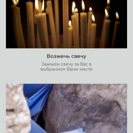
Возжечь свечу
Зажжем свечу за Вас в
выбранном Вами месте