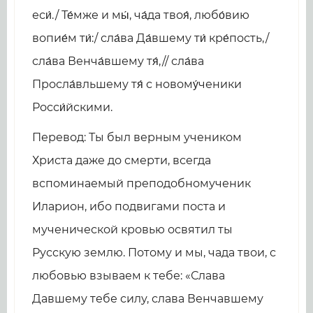
еси́./ Те́мже и мы́, ча́да твоя́, любо́вию
вопие́м ти́:/ сла́ва Да́вшему ти́ кре́пость,/
сла́ва Венча́вшему тя́,// сла́ва
Просла́вльшему тя́ с новому́ченики
Росси́йскими.
Перевод: Ты был верным учеником
Христа даже до смерти, всегда
вспоминаемый преподобномученик
Иларион, ибо подвигами поста и
мученической кровью освятил ты
Русскую землю. Потому и мы, чада твои, с
любовью взываем к тебе: «Слава
Давшему тебе силу, слава Венчавшему