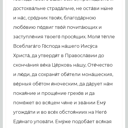
достохва́льне страда́льче, не оста́ви ны́не
и на́с, сро́дник твои́х, благода́рною
любо́вию по́двиг тво́й почита́ющих и
заступле́ния твоего́ прося́щих. Моли́ те́пле
Всеблага́го Го́спода на́шего Иису́са
Христа́, да утверди́т в Правосла́вии до
сконча́ния ве́ка Це́рковь на́шу, Оте́чество
и лю́ди, да сохрани́т оби́тели мона́шеския,
ве́рныя обе́том и́ноческим, да да́рует на́м
покая́ние и проще́ние грехо́в и да
помо́жет во вся́цем чи́не и зва́нии Ему́
угожда́ти и во все́х обстоя́ниих на Него́
Еди́наго упова́ти. Ему́же подоба́ет вся́кая