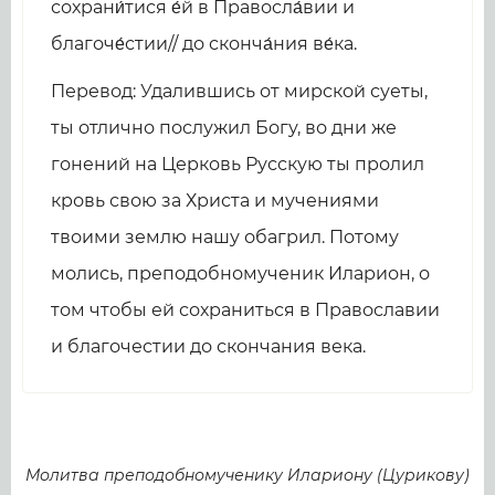
сохрани́тися е́й в Правосла́вии и
благоче́стии// до сконча́ния ве́ка.
Перевод: Удалившись от мирской суеты,
ты отлично послужил Богу, во дни же
гонений на Церковь Русскую ты пролил
кровь свою за Христа и мучениями
твоими землю нашу обагрил. Потому
молись, преподобномученик Иларион, о
том чтобы ей сохраниться в Православии
и благочестии до скончания века.
Молитва преподобномученику Илариону (Цурикову)