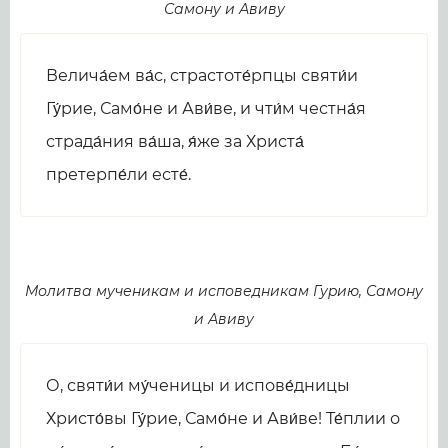
Самону и Авиву
Велича́ем ва́с, страстоте́рпцы святи́и
Гу́рие, Само́не и Ави́ве, и чти́м честна́я
страда́ния ва́ша, я́же за Христа́
претерпе́ли есте́.
Молитва мученикам и исповедникам Гуpию, Самону
и Авиву
О, святи́и му́ченицы и испове́дницы
Христо́вы Гу́рие, Само́не и Ави́ве! Те́плии о