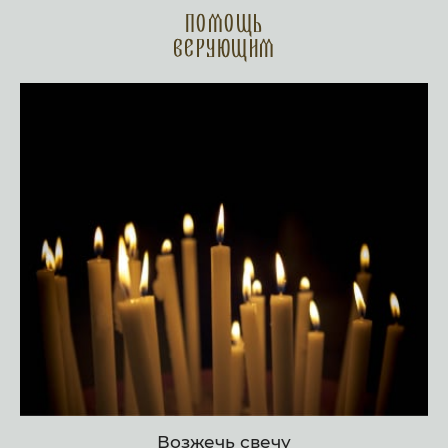
Помощь
верующим
Возжечь свечу