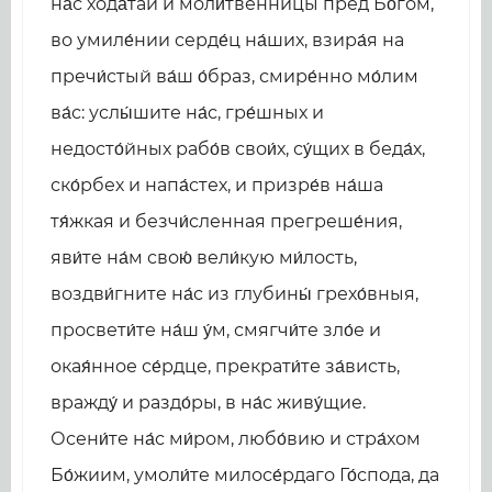
на́с хода́таи и моли́твенницы пред Бо́гом,
во умиле́нии серде́ц на́ших, взира́я на
пречи́стый ва́ш о́браз, смире́нно мо́лим
ва́с: услы́шите на́с, гре́шных и
недосто́йных рабо́в свои́х, су́щих в беда́х,
ско́рбех и напа́стех, и призре́в на́ша
тя́жкая и безчи́сленная прегреше́ния,
яви́те на́м свою́ вели́кую ми́лость,
воздви́гните на́с из глубины́ грехо́вныя,
просвети́те на́ш у́м, смягчи́те зло́е и
окая́нное се́рдце, прекрати́те за́висть,
вражду́ и раздо́ры, в на́с живу́щие.
Осени́те на́с ми́ром, любо́вию и стра́хом
Бо́жиим, умоли́те милосе́рдаго Го́спода, да