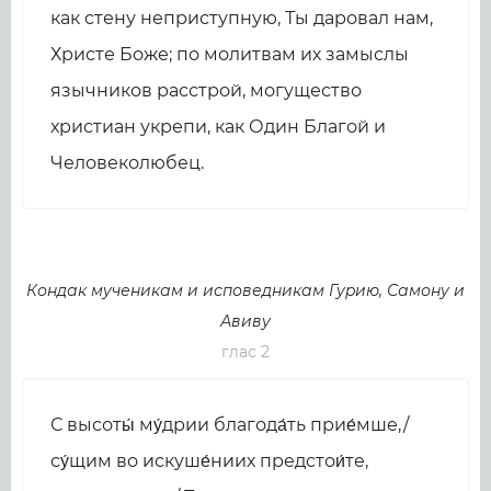
как стену неприступную, Ты даровал нам,
Христе Боже; по молитвам их замыслы
язычников расстрой, могущество
христиан укрепи, как Один Благой и
Человеколюбец.
Кондак мученикам и исповедникам Гуpию, Самону и
Авиву
глас 2
С высоты́ му́дрии благода́ть прие́мше,/
су́щим во искуше́ниих предстои́те,