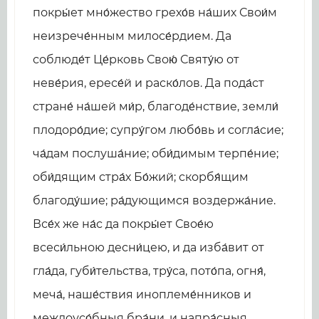
покры́ет мно́жество грехо́в на́ших Свои́м
неизрече́нным милосе́рдием. Да
соблюде́т Це́рковь Свою́ Святу́ю от
неве́рия, ересе́й и раско́лов. Да пода́ст
стране́ на́шей ми́р, благоде́нствие, земли́
плодоро́дие; супру́гом любо́вь и согла́сие;
ча́дам послуша́ние; оби́димым терпе́ние;
оби́дящим стра́х Бо́жий; скорбя́щим
благоду́шие; ра́дующимся воздержа́ние.
Все́х же на́с да покры́ет Свое́ю
всеси́льною десни́цею, и да изба́вит от
гла́да, губи́тельства, тру́са, пото́па, огня́,
меча́, наше́ствия иноплеме́нников и
междоусо́бныя бра́ни, и напра́сныя