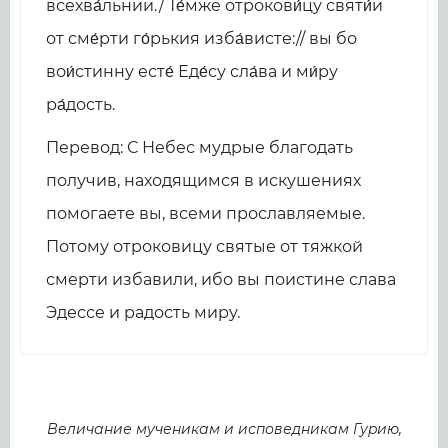
всехва́льнии./ Те́мже отрокови́цу святи́и
от сме́рти го́рькия изба́висте:// вы бо
вои́стинну есте́ Еде́су сла́ва и ми́ру
ра́дость.
Перевод: С Небес мудрые благодать
получив, находящимся в искушениях
помогаете вы, всеми прославляемые.
Потому отроковицу святые от тяжкой
смерти избавили, ибо вы поистине слава
Эдессе и радость миру.
Величание мученикам и исповедникам Гуpию,