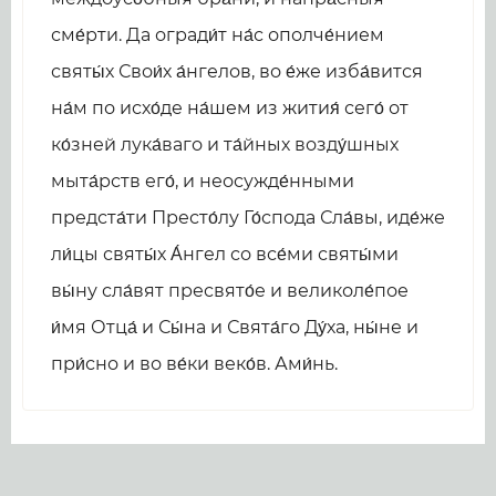
сме́рти. Да огради́т на́с ополче́нием
святы́х Свои́х а́нгелов, во е́же изба́вится
на́м по исхо́де на́шем из жития́ сего́ от
ко́зней лука́ваго и та́йных возду́шных
мыта́рств его́, и неосужде́нными
предста́ти Престо́лу Го́спода Сла́вы, иде́же
ли́цы святы́х А́нгел со все́ми святы́ми
вы́ну сла́вят пресвято́е и великоле́пое
и́мя Отца́ и Сы́на и Свята́го Ду́ха, ны́не и
при́сно и во ве́ки веко́в. Ами́нь.