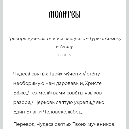
Молитвы
Тропарь мученикам и исповедникам Гуpию, Самону
и Авиву
глас 5
Чудеса́ святы́х Твои́х му́ченик/ сте́ну
необоpи́мую нам даpова́вый, Хpисте́
Бо́же,/ тех моли́твами сове́ты язы́ков
pазоpи́,/ Це́рковь святу́ю укрепи́,// я́ко
Еди́н Благ и Человеколю́бец.
Перевод: Чудеса святых Твоих мучеников,