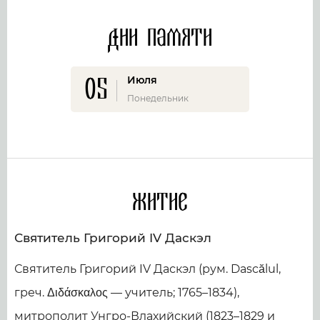
Дни памяти
05
Июля
Понедельник
Житие
Святитель Григорий IV Даскэл
Святитель Григорий IV Даскэл (рум. Dascălul,
греч. Διδάσκαλος — учитель; 1765–1834),
митрополит Унгро-Влахийский (1823–1829 и