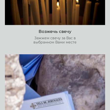
Возжечь свечу
Зажжем свечу за Вас в
выбранном Вами месте