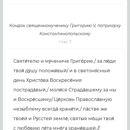
Кондак священномученику Григорию V, патриарху
Константинопольскому
глас 7
Святи́телю и му́чениче Григо́рие,/ за лю́ди
твоя́ ду́шу положи́вый/ и в светоно́сный
день Христо́ва Воскресе́ния
пострада́вый,/ моли́ся Страда́вшему за ны
и Воскре́сшему/ Це́рковь Правосла́вную
незы́блему всегда́ храни́ти,/ па́стве же
твое́й и Ру́сстей земле́, святы́я мо́щи твоя́
с любо́вию ле́та мно́га храни́вшей,//