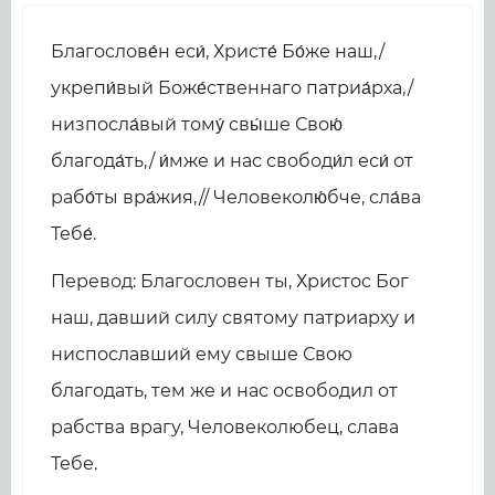
Благослове́н еси́, Христе́ Бо́же наш,/
укрепи́вый Боже́ственнаго патриа́рха,/
низпосла́вый тому́ свы́ше Свою́
благода́ть,/ и́мже и нас свободи́л еси́ от
рабо́ты вра́жия,// Человеколю́бче, сла́ва
Тебе́.
Перевод: Благословен ты, Христос Бог
наш, давший силу святому патриарху и
ниспославший ему свыше Свою
благодать, тем же и нас освободил от
рабства врагу, Человеколюбец, слава
Тебе.