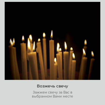
Возжечь свечу
Зажжем свечу за Вас в
выбранном Вами месте