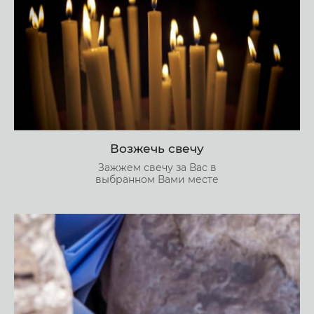
Возжечь свечу
Зажжем свечу за Вас в
выбранном Вами месте