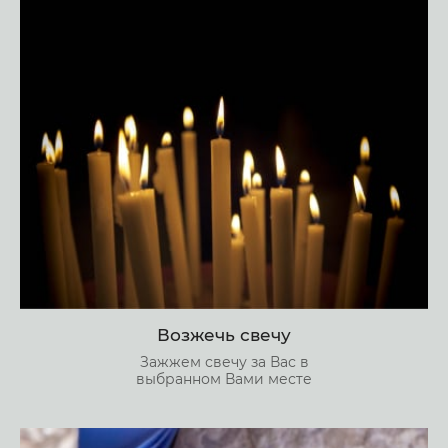
Возжечь свечу
Зажжем свечу за Вас в
выбранном Вами месте