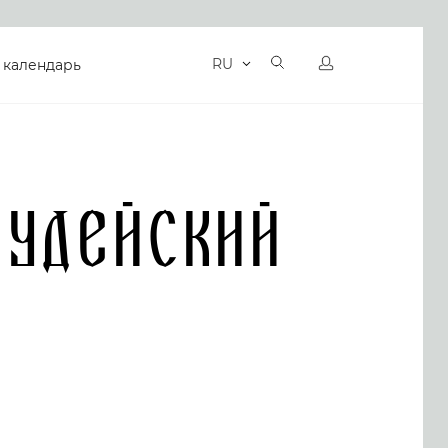
RU
 календарь
иудейский
ь