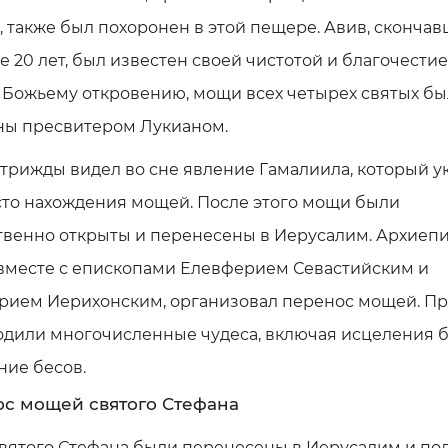
 также был похоронен в этой пещере. Авив, скончав
е 20 лет, был известен своей чистотой и благочестие
о Божьему откровению, мощи всех четырех святых б
ны пресвитером Лукианом.
трижды видел во сне явление Гамалиила, который у
сто нахождения мощей. После этого мощи были
твенно открыты и перенесены в Иерусалим. Архиеп
 вместе с епископами Елевферием Севастийским и
рием Иерихонским, организовал перенос мощей. Пр
одили многочисленные чудеса, включая исцеления 
ние бесов.
с мощей святого Стефана
вятого Стефана были перенесены в Иерусалим и п