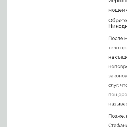
Иерихон
мощей 
Обрете
Никод
После м
тело пр
на съед
неповр
законоу
слуг, ч
пещере 
называе
Позже, 
Стефан