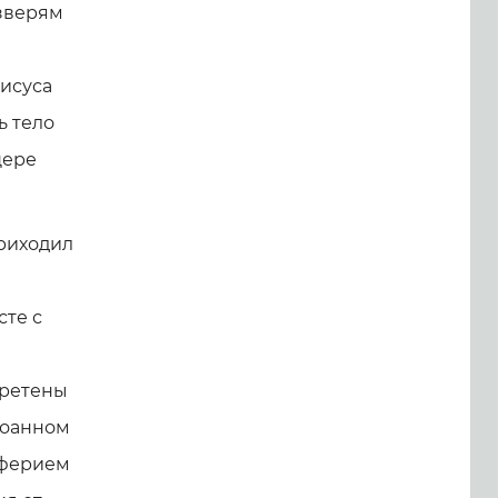
 зверям
Иисуса
ь тело
щере
приходил
те с
бретены
Иоанном
вферием