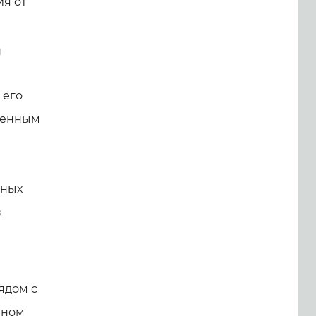
ия от
и
 его
вленным
рных
в
ядом с
ыном