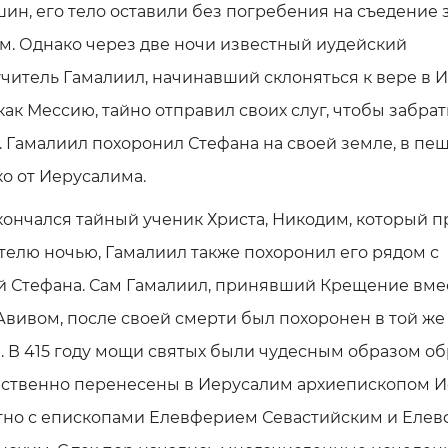
ин, его тело оставили без погребения на съедение
м. Однако через две ночи известный иудейский
читель Гамалиил, начинавший склоняться к вере в 
как Мессию, тайно отправил своих слуг, чтобы забрат
. Гамалиил похоронил Стефана на своей земле, в пе
о от Иерусалима.
кончался тайный ученик Христа, Никодим, который 
телю ночью, Гамалиил также похоронил его рядом с
й Стефана. Сам Гамалиил, принявший Крещение вмес
вивом, после своей смерти был похоронен в той же
 В 415 году мощи святых были чудесным образом о
ественно перенесены в Иерусалим архиепископом 
тно с епископами Елевферием Севастийским и Еле