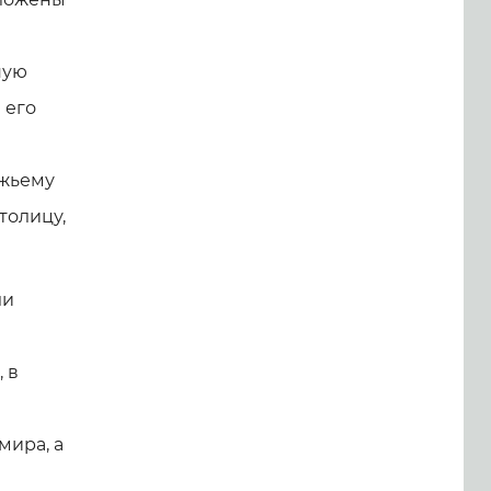
ную
 его
а
ожьему
толицу,
ли
 в
мира, а