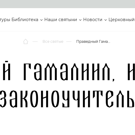
туры
Библиотека
Наши святыни
Новости
Церковный
Все святые
Праведный Гамалиил, иудейский законоучитель
й Гамалиил, 
законоучител