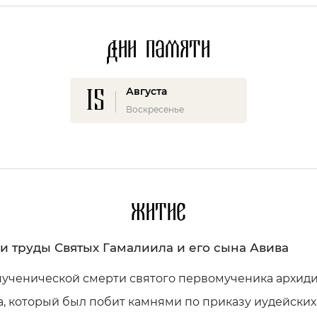
Дни памяти
15
Августа
Воскресенье
Житие
и труды Святых Гамалиила и его сына Авива
мученической смерти святого первомученика архид
, который был побит камнями по приказу иудейских