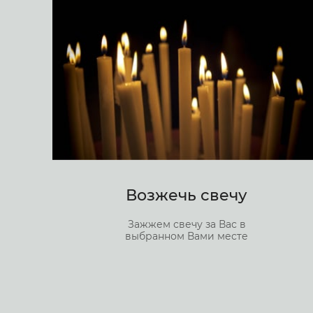
Возжечь свечу
Зажжем свечу за Вас в
выбранном Вами месте