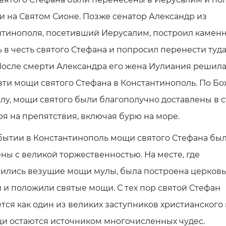
и на Святом Сионе. Позже сенатор Александр из
нтинополя, посетивший Иерусалим, построил камен
 в честь святого Стефана и попросил перенести туда
После смерти Александра его жена Иулиания решил
ти мощи святого Стефана в Константинополь. По Б
у, мощи святого были благополучно доставлены в с
я на препятствия, включая бурю на море.
бытии в Константинополь мощи святого Стефана бы
ны с великой торжественностью. На месте, где
ились везущие мощи мулы, была построена церковь,
 и положили святые мощи. С тех пор святой Стефан
тся как один из великих заступников христианского 
щи остаются источником многочисленных чудес.