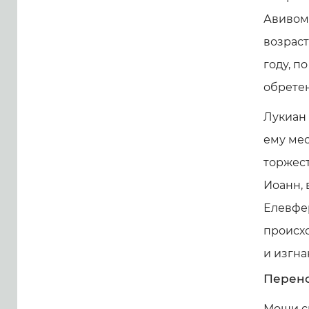
Авивом,
возраст
году, п
обрете
Лукиан 
ему ме
торжес
Иоанн,
Елевфе
происх
и изгна
Перено
Мощи с