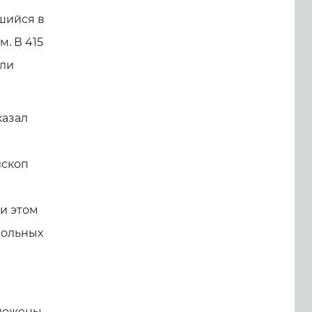
шийся в
м. В 415
ыли
казал
ископ
и этом
больных
оложены