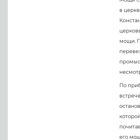
в церкв
Конста
церковь
мощи. 
перевез
промысл
несмотр
По при
встрече
останов
которой
почитае
его мо