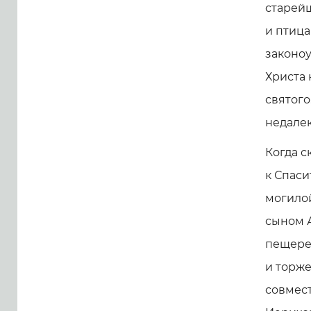
старейш
и птица
законоу
Христа 
святого
недалек
Когда с
к Спаси
могило
сыном А
пещере.
и торж
совмес