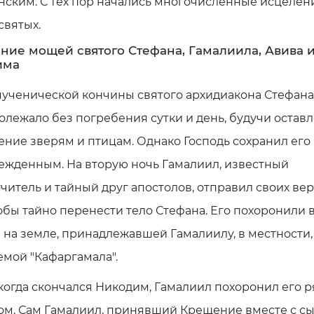
ским. С тех пор начались многочисленные исцелен
святых.
ние мощей святого Стефана, Гамалиила, Авива 
има
ученической кончины святого архидиакона Стефана
олежало без погребения сутки и день, будучи оста
ение зверям и птицам. Однако Господь сохранил его
ежденным. На вторую ночь Гамалиил, известный
читель и тайный друг апостолов, отправил своих ве
тобы тайно перенести тело Стефана. Его похоронили 
на земле, принадлежавшей Гамалиилу, в местности,
мой "Кафаргамала".
когда скончался Никодим, Гамалиил похоронил его р
ом. Сам Гамалиил, принявший Крещение вместе с с