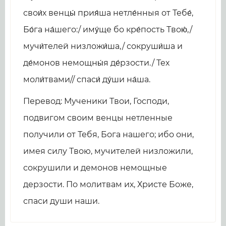
свои́х венцы́ прия́ша нетле́нныя от Тебе́,
Бо́га на́шего:/ иму́ще бо кре́пость Твою́,/
мучи́телей низложи́ша,/ сокруши́ша и
де́монов немощны́я де́рзости./ Тех
моли́твами// спаси́ ду́ши на́ша.
Перевод: Мученики Твои, Господи,
подвигом своим венцы нетленные
получили от Тебя, Бога нашего; ибо они,
имея силу Твою, мучителей низложили,
сокрушили и демонов немощные
дерзости. По молитвам их, Христе Боже,
спаси души наши.