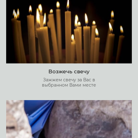
Возжечь свечу
Зажжем свечу за Вас в
выбранном Вами месте