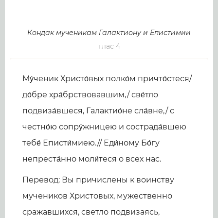
Кондак мученикам Галактиону и Епистимии
глас 4
Му́ченик Христо́вых полко́м причто́стеся/
до́бре хра́брствовавшим,/ све́тло
подвиза́вшеся, Галактио́не сла́вне,/ с
честно́ю сопру́жницею и сострада́вшею
тебе́ Еписти́миею.// Еди́ному Бо́гу
непреста́нно моли́теся о всех нас.
Перевод: Вы причислены к воинству
мучеников Христовых, мужественно
сражавшихся, светло подвизаясь,