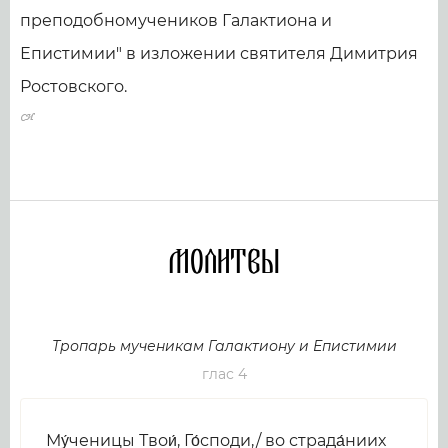
преподобномучеников Галактиона и
Епистимии" в изложении святителя Димитрия
Ростовского.
Молитвы
Тропарь мученикам Галактиону и Епистимии
глас 4
Му́ченицы Твои́, Го́споди,/ во страда́ниих