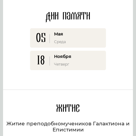
Дни памяти
05
Мая
Среда
18
Ноября
Четверг
Житие
Житие преподобномучеников Галактиона и
Епистимии