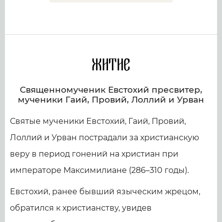
Житие
Священномученик Евстохий пресвитер,
мученики Гаий, Провий, Лоллий и Урван
Святые мученики Евстохий, Гаий, Провий,
Лоллий и Урван пострадали за христианскую
веру в период гонений на христиан при
императоре Максимилиане (286–310 годы).
Евстохий, ранее бывший языческим жрецом,
обратился к христианству, увидев