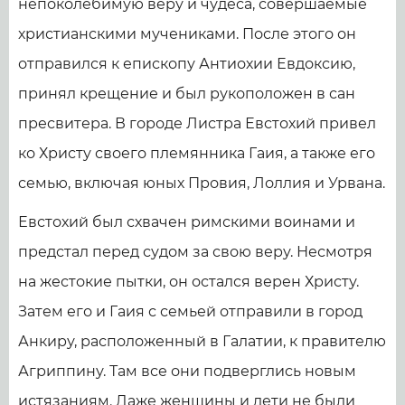
непоколебимую веру и чудеса, совершаемые
христианскими мучениками. После этого он
отправился к епископу Антиохии Евдоксию,
принял крещение и был рукоположен в сан
пресвитера. В городе Листра Евстохий привел
ко Христу своего племянника Гаия, а также его
семью, включая юных Провия, Лоллия и Урвана.
Евстохий был схвачен римскими воинами и
предстал перед судом за свою веру. Несмотря
на жестокие пытки, он остался верен Христу.
Затем его и Гаия с семьей отправили в город
Анкиру, расположенный в Галатии, к правителю
Агриппину. Там все они подверглись новым
истязаниям. Даже женщины и дети не были