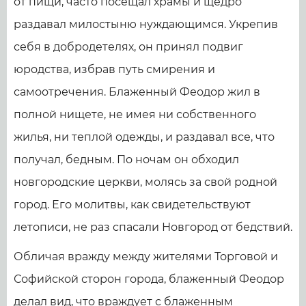
от пищи, часто посещал храмы и щедро
раздавал милостыню нуждающимся. Укрепив
себя в добродетелях, он принял подвиг
юродства, избрав путь смирения и
самоотречения. Блаженный Феодор жил в
полной нищете, не имея ни собственного
жилья, ни теплой одежды, и раздавал все, что
получал, бедным. По ночам он обходил
новгородские церкви, молясь за свой родной
город. Его молитвы, как свидетельствуют
летописи, не раз спасали Новгород от бедствий.
Обличая вражду между жителями Торговой и
Софийской сторон города, блаженный Феодор
делал вид, что враждует с блаженным