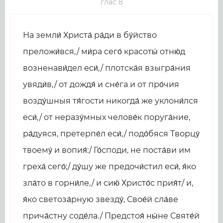
глас 8
На земли́ Христа́ ра́ди в бу́йство
преложи́вся,/ ми́ра сего́ красоты́ отню́д
возненави́дел еси́,/ плотска́я взыгра́ния
увяди́в,/ от дождя́ и сне́га и от про́чия
возду́шныя тя́гости никогда́ же уклони́лся
еси́,/ от неразу́мных челове́к поруга́ние,
ра́дуяся, претерпе́л еси́,/ подо́бяся Творцу́
твоему́ и вопия́:/ Го́споди, не поста́ви им
греха́ сего́;/ ду́шу же предочи́стил еси́, я́ко
зла́то в горни́ле,/ и сию́ Христо́с прия́т/ и,
я́ко светоза́рную звезду́, Свое́й сла́ве
прича́стну соде́ла./ Предстоя́ ны́не Святе́й