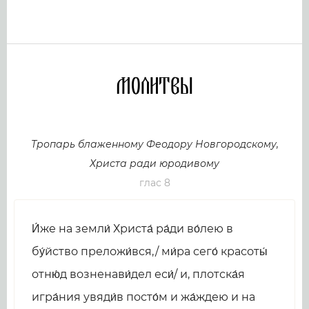
Молитвы
Тропарь блаженному Феодору Новгородскому,
Христа ради юродивому
глас 8
И́же на земли́ Христа́ ра́ди во́лею в
бу́йство преложи́вся,/ ми́ра сего́ красоты́
отню́д возненави́дел еси́/ и, плотска́я
игра́ния увяди́в посто́м и жа́ждею и на