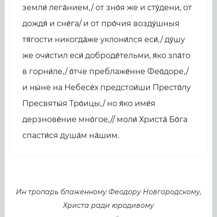
земли́ лега́нием,/ от зно́я же и сту́дени, от
дождя́ и сне́га/ и от про́чия возду́шныя
тя́гости никогда́же уклони́лся еси́,/ ду́шу
же очи́стил еси́ доброде́тельми, я́ко зла́то
в горни́ле,/ о́тче преблаже́нне Фео́доре,/
и ны́не на Небесе́х предстои́ши Престо́лу
Пресвяты́я Тро́ицы,/ но я́ко име́я
дерзнове́ние мно́гое,// моли́ Христа́ Бо́га
спасти́ся душа́м на́шим.
Ин тропарь блаженному Феодору Новгородскому,
Христа ради юродивому