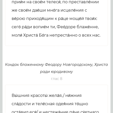
прии́м на свое́м телеси́, по преставле́нии
же свое́м дае́ши мно́га исцеле́ния с
ве́рою приходя́щим к ра́це моще́й твои́х:
сего́ ра́ди вопие́м ти, Фео́доре блаже́нне,
моли́ Христа́ Бо́га непреста́нно о всех нас.
Кондак блаженному Феодору Новгородскому, Христа
ради юродивому
глас 8
Вы́шния красоты́ жела́я,/ ни́жния
сла́дости и теле́сная одея́ния то́щно
оста́вил еси́/ и нестяжа́ние па́че су́етнаго