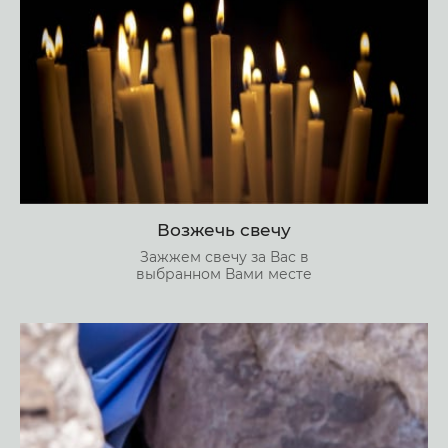
Возжечь свечу
Зажжем свечу за Вас в
выбранном Вами месте