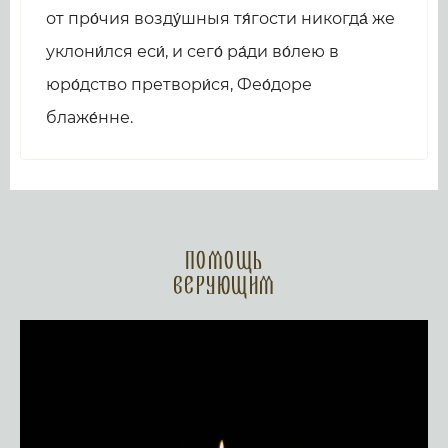
от про́чия возду́шныя тя́гости никогда́ же
уклони́лся еси́, и сего́ ра́ди во́лею в
юро́дство претвори́ся, Фео́доре
блаже́нне.
Помощь
верующим