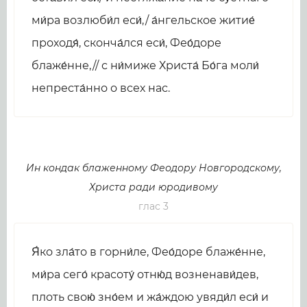
ми́ра возлюби́л еси́,/ а́нгельское житие́
проходя́, сконча́лся еси́, Фео́доре
блаже́нне,// с ни́миже Христа́ Бо́га моли́
непреста́нно о всех нас.
Ин кондак блаженному Феодору Новгородскому,
Христа ради юродивому
глас 3
Я́ко зла́то в горни́ле, Фео́доре блаже́нне,
ми́ра сего́ красоту́ отню́д возненави́дев,
плоть свою́ зно́ем и жа́ждою увяди́л еси́ и