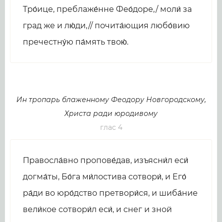
Тро́ице, преблаже́нне Фео́доре,/ моли́ за
град же и лю́ди,// почита́ющия любо́вию
пречестну́ю па́мять твою́.
Ин тропарь блаженному Феодору Новгородскому,
Христа ради юродивому
глас 4
Правосла́вно пропове́дав, изъясни́л еси́
догма́ты, Бо́га ми́лостива сотвори́, и Его́
ра́ди во юро́дство претвори́ся, и шиба́ние
вели́кое сотвори́л еси́, и снег и зной