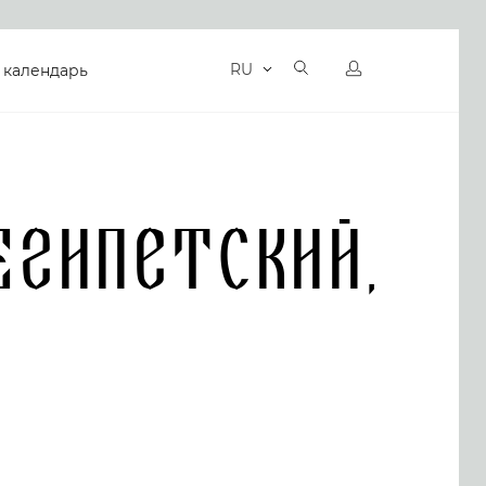
RU
 календарь
гипетский,