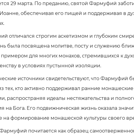
тся 29 марта. По преданию, святой Фармуфий забот
Иоанне, обеспечивая его пищей и поддерживая в д
х.
ий отличался строгим аскетизмом и глубоким смир
нь была посвящена молитве, посту и служению бли
 примером для многих монахов, стремившихся к ду
нству в условиях пустынной изоляции.
ческие источники свидетельствуют, что Фармуфий б
з тех, кто активно поддерживал ранние монашеские
и, распространяя идеалы нестяжательства и полног
я на Бога. Его подвижническая жизнь оказала знач
е на формирование монашеской культуры своего вр
 Фармуфий почитается как образец самоотверженно