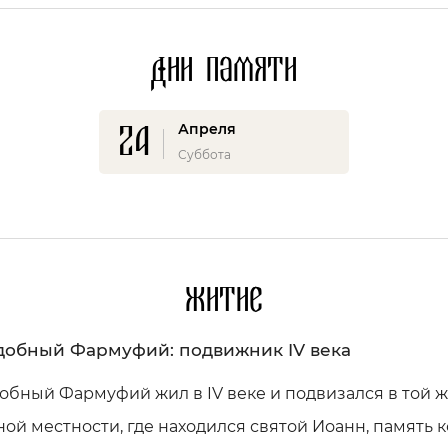
Дни памяти
24
Апреля
Суббота
Житие
обный Фармуфий: подвижник IV века
бный Фармуфий жил в IV веке и подвизался в той 
ой местности, где находился святой Иоанн, память 