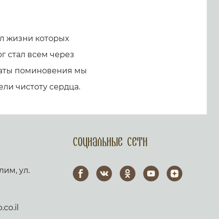
л жизни которых
г стал всем через
 даты поминовения мы
ели чистоту сердца.
Социальные сети
лим, ул.
co.il