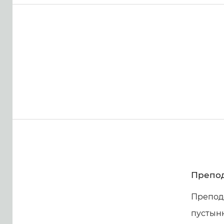
Препод
Преподо
пустынн