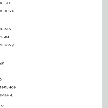
ился о
уховных
ением.
жним.
ховному
ыл
о
ительное
емени.
го