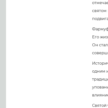
отмечае
святом 
подвига
Фармуф
Его жиз
Он стал
соверше
Истори
одним и
традици
уповани
влияни
Святой