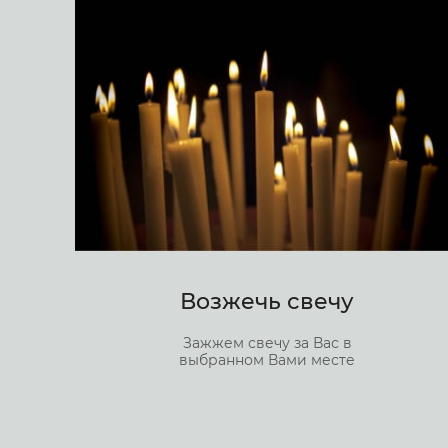
Возжечь свечу
Зажжем свечу за Вас в
выбранном Вами месте