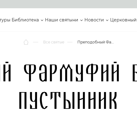
туры
Библиотека
Наши святыни
Новости
Церковный
Все святые
Преподобный Фармуфий Египетский, пустынник
ый Фармуфий Е
пустынник