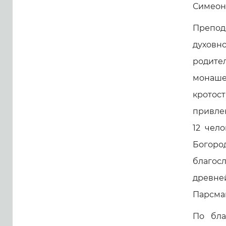
Симеон
Препод
духовн
родите
монаше
кротос
привле
12 чел
Богород
благосл
древне
Парсман
По бла