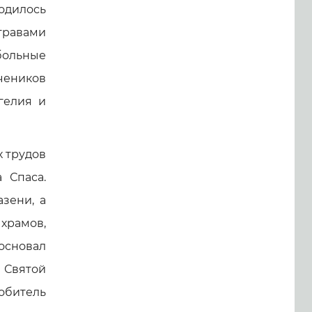
одилось
травами
больные
учеников
гелия и
х трудов
 Спаса.
зени, а
храмов,
основал
 Святой
обитель