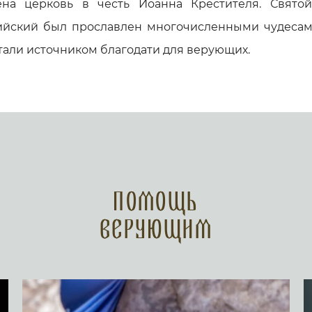
ена церковь в честь Иоанна Крестителя. Свято
ийский был прославлен многочисленными чудесами
тали источником благодати для верующих.
Помощь
верующим