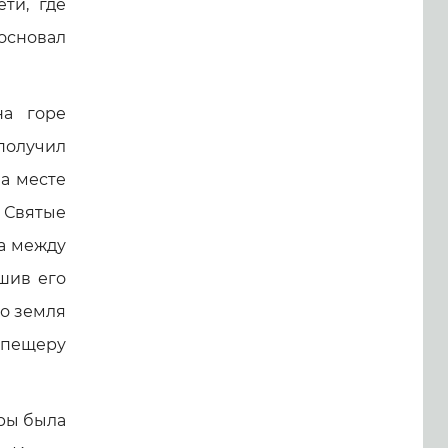
ти, где
основал
на горе
получил
а месте
 Святые
ла между
ушив его
но земля
 пещеру
ры была