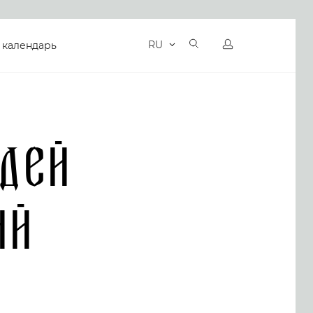
RU
 календарь
дей
ий