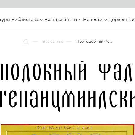
туры
Библиотека
Наши святыни
Новости
Церковный
Все святые
Преподобный Фаддей Степанцминдский
еподобный Фад
тепанцминдск