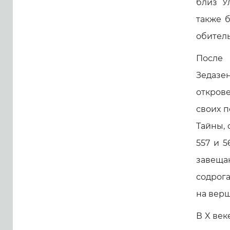
близ У
также 
обитель
После 
Зедазе
откров
своих 
Тайны, 
557 и 5
завещан
содрог
на вер
В X ве