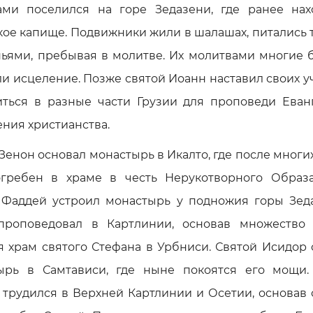
ами поселился на горе Зедазени, где ранее нах
кое капище. Подвижники жили в шалашах, питались 
ньями, пребывая в молитве. Их молитвами многие 
и исцеление. Позже святой Иоанн наставил своих 
иться в разные части Грузии для проповеди Еван
ния христианства.
Зенон основал монастырь в Икалто, где после многи
гребен в храме в честь Нерукотворного Образа
 Фаддей устроил монастырь у подножия горы Зеда
проповедовал в Картлинии, основав множество 
я храм святого Стефана в Урбниси. Святой Исидор 
ырь в Самтависи, где ныне покоятся его мощи.
 трудился в Верхней Картлинии и Осетии, основав 