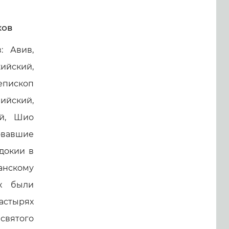
ков
: Авив,
ийский,
епископ
ийский,
ий, Шио
овавшие
докии в
нскому
их были
астырях
святого