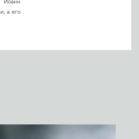
й Иоанн
, а его