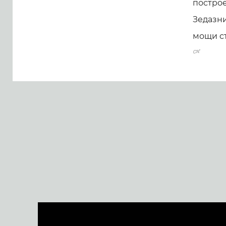
постро
Зедазн
мощи с