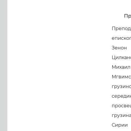
Пр
Препод
еписко
Зенон 
Цилкан
Михаил
Мгвимс
грузин
серед
просве
грузин
Сирии 