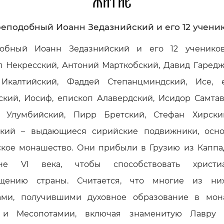
Житие
еподобный Иоанн Зедазнийский и его 12 учени
обный Иоанн Зедазнийский и его 12 учеников
п Некресский, Антоний Марткобский, Давид Гаредж
Икалтийский, Фаддей Степанцминдский, Исе, 
ский, Иосиф, епископ Алавердский, Исидор Самтав
 Улумбийский, Пирр Бретский, Стефан Хирск
кий – выдающиеся сирийские подвижники, осн
ское монашество. Они прибыли в Грузию из Каппа
ине VI века, чтобы способствовать христиа
щению страны. Считается, что многие из н
ами, получившими духовное образование в мон
и Месопотамии, включая знаменитую Лавру 