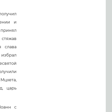
получил
дении и
 принял
 стяжав
я слава
 избрал
есвятой
получили
 Мцхета,
д, царь
Иоанн с