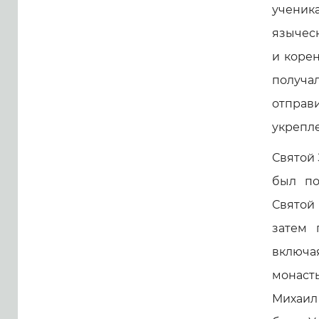
ученик
язычес
и коре
получал
отправ
укрепле
Святой 
был по
Святой
затем 
включа
монаст
Михаил