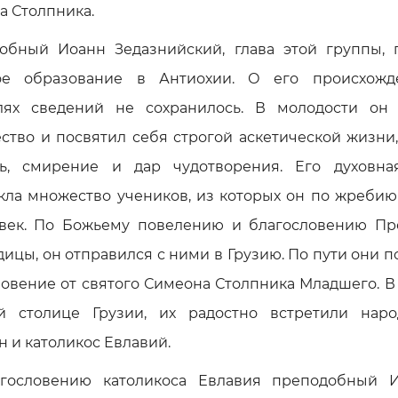
а Столпника.
обный Иоанн Зедазнийский, глава этой группы, 
ое образование в Антиохии. О его происхож
лях сведений не сохранилось. В молодости он
ство и посвятил себя строгой аскетической жизни,
ть, смирение и дар чудотворения. Его духовна
кла множество учеников, из которых он по жребию
овек. По Божьему повелению и благословению Пр
ицы, он отправился с ними в Грузию. По пути они 
овение от святого Симеона Столпника Младшего. В
й столице Грузии, их радостно встретили наро
 и католикос Евлавий.
гословению католикоса Евлавия преподобный 