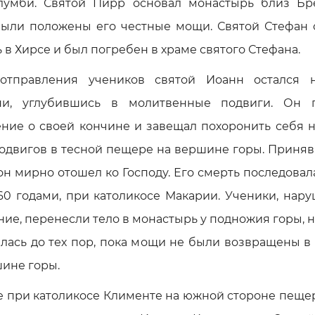
лумби. Святой Пирр основал монастырь близ Бре
были положены его честные мощи. Святой Стефан 
 в Хирсе и был погребен в храме святого Стефана.
отправления учеников святой Иоанн остался 
ни, углубившись в молитвенные подвиги. Он 
ение о своей кончине и завещал похоронить себя н
подвигов в тесной пещере на вершине горы. Приняв
он мирно отошел ко Господу. Его смерть последова
60 годами, при католикосе Макарии. Ученики, нар
ие, перенесли тело в монастырь у подножия горы, 
алась до тех пор, пока мощи не были возвращены в
шине горы.
ке при католикосе Клименте на южной стороне пеще