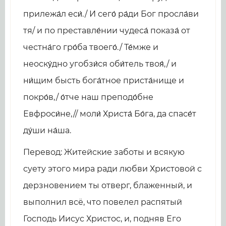
прилежа́л еси́./ И сего́ ра́ди Бог просла́ви
тя/ и по преставле́нии чудеса́ показа́ от
честна́го гро́ба твоего́./ Те́мже и
неоску́дно угобзи́ся оби́тель твоя́,/ и
ни́щим бысть бога́тное приста́нище и
покро́в,/ о́тче наш преподо́бне
Евфроси́не,// моли́ Христа́ Бо́га, да спасе́т
ду́ши на́ша.
Перевод: Житейские заботы и всякую
суету этого мира ради любви Христовой с
дерзновением ты отверг, блаженный, и
выполнил всё, что повелел распятый
Господь Иисус Христос, и, подняв Его