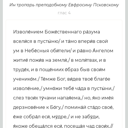
Ин тропарь преподобному Евфросину Псковскому
глас 4
Изволе́нием Боже́ственнаго ра́зума
всели́ся в пусты́ню/ и та́мо впери́в свой
ум в Небе́сныя оби́тели/ и ра́вно А́нгелом
житие́ пожи́в на земли́,/ в моли́твах, и в
труде́х, и в поще́ниих о́браз быв свои́м
ученико́м./ Те́мже Бог, ви́дев твое́ благо́е
изволе́ние,/ умно́жи тебе́ ча́да в пусты́ни,/
слез твои́х ту́чами напая́ема,/ но, я́ко име́я
дерзнове́ние к Бо́гу,/ помина́й ста́до свое́,
е́же собра́л еси́, му́дре,/ и не забу́ди,
я́коже обеща́лся еси́, посеща́я чад свои́х,//