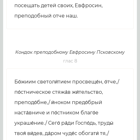
посещать детей своих, Евфросин,
преподобный отче наш.
Кондак преподобному Евфросину Псковскому
глас 8
Бо́жиим светоли́тием просвеще́н, о́тче,/
по́стническое стяжа́в жи́тельство,
преподо́бне,/ и́ноком предо́брый
наста́вниче и по́стником благо́е
украше́ние./ Сего́ ра́ди Госпо́дь, труды́
твоя́ ви́дев, да́ром чуде́с обогати́ тя,/