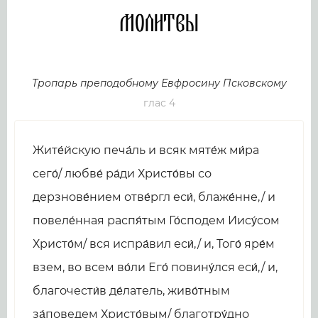
Молитвы
Тропарь преподобному Евфросину Псковскому
глас 4
Жите́йскую печа́ль и всяк мяте́ж ми́ра
сего́/ любве́ ра́ди Христо́вы со
дерзнове́нием отве́ргл еси́, блаже́нне,/ и
повеле́нная распя́тым Го́сподем Иису́сом
Христо́м/ вся испра́вил еси́,/ и, Того́ яре́м
взем, во всем во́ли Его́ повину́лся еси́,/ и,
благочести́в де́латель, живо́тным
за́поведем Христо́вым/ благотру́дно