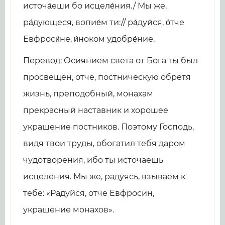
источа́еши бо исцеле́ния./ Мы же,
ра́дующеся, вопие́м ти:// ра́дуйся, о́тче
Евфроси́не, и́ноком удобре́ние.
Перевод: Осиянием света от Бога ты был
просвещен, отче, постническую обретя
жизнь, преподобный, монахам
прекрасный наставник и хорошее
украшение постников. Поэтому Господь,
видя твои труды, обогатил тебя даром
чудотворения, ибо ты источаешь
исцеления. Мы же, радуясь, взываем к
тебе: «Радуйся, отче Евфросин,
украшение монахов».