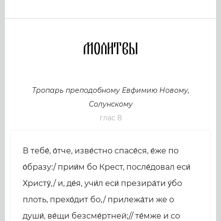
Молитвы
Тропарь преподобному Евфимию Новому,
Солунскому
глас 8
В тебе́, о́тче, изве́стно спасе́ся, е́же по
о́бразу:/ прии́м бо Крест, после́довал еси́
Христу́,/ и, де́я, учи́л еси́ презира́ти у́бо
плоть, прехо́дит бо,/ прилежа́ти же о
души́, ве́щи безсме́ртней;// те́мже и со