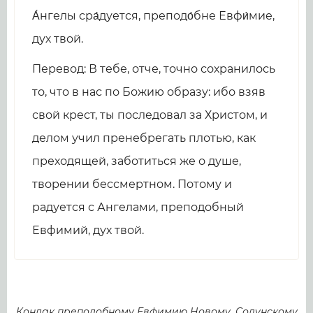
А́нгелы сра́дуется, преподо́бне Евфи́мие,
дух твой.
Перевод: В тебе, отче, точно сохранилось
то, что в нас по Божию образу: ибо взяв
свой крест, ты последовал за Христом, и
делом учил пренебрегать плотью, как
преходящей, заботиться же о душе,
творении бессмертном. Потому и
радуется с Ангелами, преподобный
Евфимий, дух твой.
Кондак преподобному Евфимию Новому, Солунскому