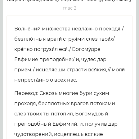
глас 2
Волне́ний мно́жества невла́жно преходя́,/
безпло́тныя враги́ струя́ми слез твои́х/
кре́пко погрузи́л еси́,/ Богому́дре
Евфи́мие преподо́бне:/ и, чуде́с дар
прие́м,/ исцеля́еши стра́сти вся́кия,// моли́
непреста́нно о всех нас.
Перевод: Сквозь многие бури сухим
проходя, бесплотных врагов потоками
слез твоих ты потопил, Богомудрый
преподобный Евфимий, и, получив дар
чудотворений, исцеляешь всякие