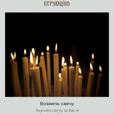
верующим
Возжечь свечу
Зажжем свечу за Вас в