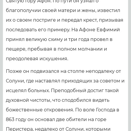
Святую Гору Афон. По пути он узнал о
благополучии своей матери и жены, известил
их о своем постриге и передал крест, призывая
последовать его примеру. На Афоне Евфимий
принял великую схиму и три года провел в
пещере, пребывая в полном молчании и
преодолевая искушения.
Позже он подвизался на столпе неподалеку от
Солуни, где наставлял приходящих за советом и
исцелял больных. Преподобный достиг такой
духовной чистоты, что сподобился видеть
божественные откровения. По воле Господа в
863 году он основал две обители на горе
Перистера, недалеко от Солуни, которыми