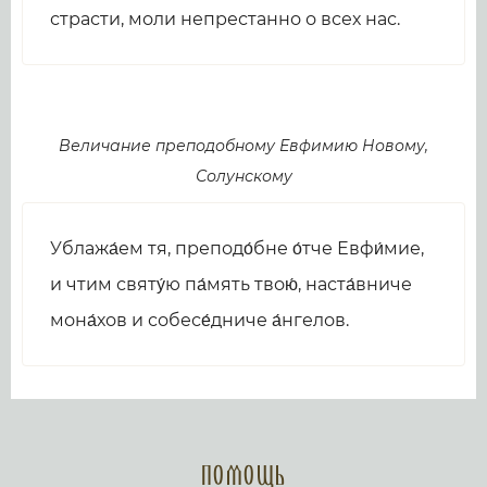
страсти, моли непрестанно о всех нас.
Величание преподобному Евфимию Новому,
Солунскому
Ублажа́ем тя, преподо́бне о́тче Евфи́мие,
и чтим святу́ю па́мять твою́, наста́вниче
мона́хов и собесе́дниче а́нгелов.
Помощь