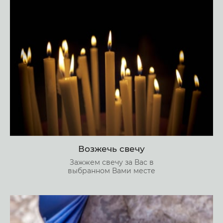
Возжечь свечу
Зажжем свечу за Вас в
выбранном Вами месте