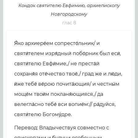
Кондак святителю Евфимию, архиепископу
Новгородскому
глас 8
Я́ко архиере́ем сопресто́льник/ и
святи́телем изря́дный побо́рник был еси́,
святи́телю Евфи́мие,/ не преста́й
сохраня́я оте́чество твое́,/ град же и лю́ди,
и́же тебе́ ве́рою почита́ющия/ и честны́м
моще́м твои́м покланя́ющияся,/ да
велегла́сно тебе́ вси вопие́м:// ра́дуйся,
святи́телю Богому́дре.
Перевод: Владычествуя совместно с
епископами и будучи особенным