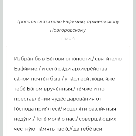
Тропарь святителю Евфимию, архиепископу
Новгородскому
глас 4
Избра́н быв Бо́гови от ю́ности,/ святи́телю
Евфи́мие,/ и сего́ ра́ди архиере́йства
са́ном почте́н быв,/ упа́сл еси́ лю́ди, и́же
тебе́ Бо́гом вруче́нныя;/ те́мже и по
преставле́нии чуде́с дарова́ния от
Го́спода прия́л еси́/ исцеля́ти разли́чныя
неду́ги./ Того́ моли́ о нас,/ соверша́ющих
честну́ю па́мять твою́,// да тебе́ вси