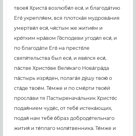
твоея́ Христа́ возлюби́л еси́, и благода́тию
Его́ укрепля́ем, вся плотска́я мудрова́ния
умертви́л еси́, чи́стым же житие́м и
кро́тким нра́вом Го́сподеви угоди́л еси́, и
по благода́ти Его́ на престо́ле
святи́тельства был еси́, и яви́лся еси́,
па́стве Христо́ве Вели́каго Нова́гра́да
па́стырь изря́ден, полага́я ду́шу твою́ о
ста́де твое́м. Те́мже и по сме́рти твое́й
просла́ви тя Пастыренача́льник Христо́с
подая́нием чуде́с, от тебе́ истека́ющих,
подая́ нам тебе́ о́браз доброде́тельнаго
жития́ и те́плаго моли́твенника. Те́мже и