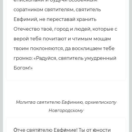
соратником святителям, святитель
Евфимий, не переставай хранить
Отечество твоё, город и людей, которые с
верой тебя почитают и чтимым мощам
твоим поклоняются, да восклицаем тебе
громко: «Радуйся, святитель умудренный
Богом!»
Молитва святителю Евфимию, архиепископу
Новгородскому
О́тче святи́телю Евфи́мие! Ты от ю́ности