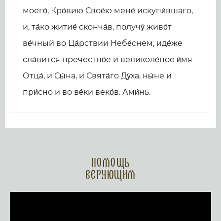
моего́, Кро́вию Свое́ю мене́ искупи́вшаго,
и, та́ко житие́ сконча́в, получу́ живо́т
ве́чный во Ца́рствии Небе́снем, иде́же
сла́вится пречестно́е и великоле́пое и́мя
Отца́, и Сы́на, и Свята́го Ду́ха, ны́не и
при́сно и во ве́ки веко́в. Ами́нь.
Помощь
верующим