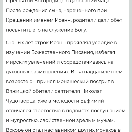
Пресвятой Богородице о даровании чада.
После рождения сына, нареченного при
Крещении именем Иоанн, родители дали обет
посвятить его на служение Богу.
С юных лет отрок Иоанн проявлял усердие в
изучении Божественного Писания, избегая
мирских увлечений и сосредотачиваясь на
духовных размышлениях. В пятнадцатилетнем
возрасте он принял монашеский постриг в
Вяжицкой обители святителя Николая
Чудотворца. Уже в молодости Евфимий
отличался строгостью в подвигах, послушанием
и мудростью, свойственной зрелым мужам.
Вскоре он стал наставником других монахов в