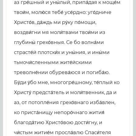
аз гре́шный и уны́лый, припа́дая к моще́м
твои́м, молю́ся тебе́ усе́рдно: уго́дниче
Христо́в, да́ждь ми ру́ку по́мощи,
воздви́гни мя моли́твами твои́ми из
глубины́ грехо́вныя. Се бо волна́ми
страсте́й плотски́х и уны́ния, и ины́ми
тьмочи́сленными жите́йскими
треволне́нии обурева́юся и погиба́ю.
Бу́ди у́бо мне, многогре́шному, те́плый ко
Христу́ предста́тель и моли́твенник, да и
аз, от потопле́ния грехо́внаго изба́влен,
ко приста́нищу непоро́чнаго жития́
благода́тию Христо́вою дости́гну, и
чи́стым житие́м просла́влю Спаси́теля