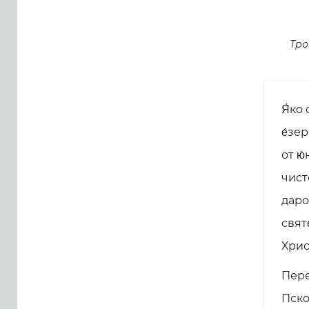
Тро
Я́ко 
е́зе
от ю́
чист
даро
святе
Христ
Пере
Пско