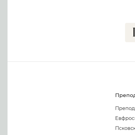
Препод
Препод
Евфрос
Псковск