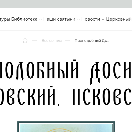
туры
Библиотека
Наши святыни
Новости
Церковный
Все святые
Преподобный Досифей Верхнеостровский, Псковский Игумен
подобный Дос
овский, Псков