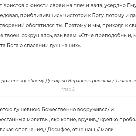
т Христов с юности своей на плечи взяв, усердно Ем
едовал, приблизившись чистотой к Богу, потому и д
творений обогатился ты. Поэтому и мы, приходя к св
е твоей, сокрушаясь, взываем: «Отче преподобный, 
та Бога о спасении душ наших».
ндак преподобному Досифею Верхнеостровскому, Псковск
глас 2
о́тою душе́вною Боже́ственно вооружи́вся/ и
ста́нныя моли́твы, я́ко копие́, вручи́в,/ кре́пко пробо́л
вская ополче́ния,/ Досифе́е, о́тче наш,// моли́