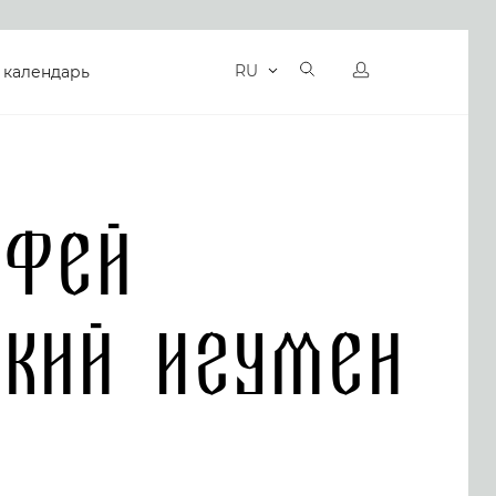
RU
 календарь
ифей
ский Игумен