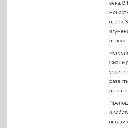
века. В
монаст
озера.
игумена
правосл
История
жизни р
уединен
развит
прослав
Препод
и забот
оставил