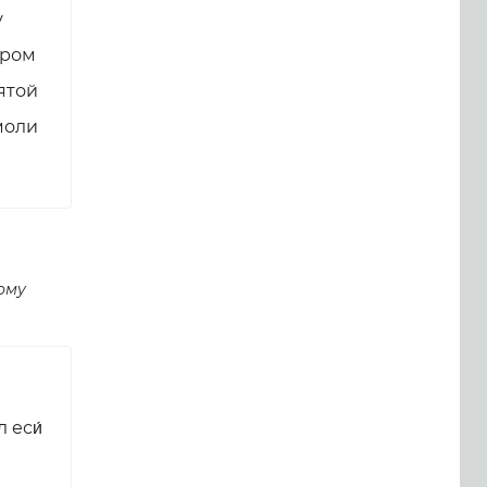
у
аром
ятой
моли
ому
 еси́