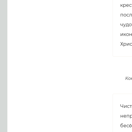
крес
посл
чудо
икон
Хрис
Ко
Чист
непре
бесо́