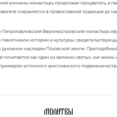
ой кончины монастырь продолжал процветать, а па
ователе сохраняется в православной традиции до н
я Петропавловский Верхнеостровский монастырь яв
 памятником истории и культуры, свидетельствующ
м духовном наследии Псковской земли. Преподобны
 почитается как один из великих святых, чья жизнь 
 примером истинного христианского подвижничества
Молитвы