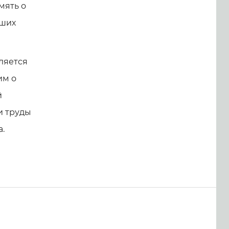
мять о
аших
ляется
им о
й
и труды
.