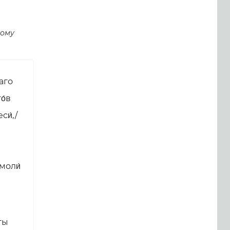
кому
каго
о́в
си́,/
 моли́
ты