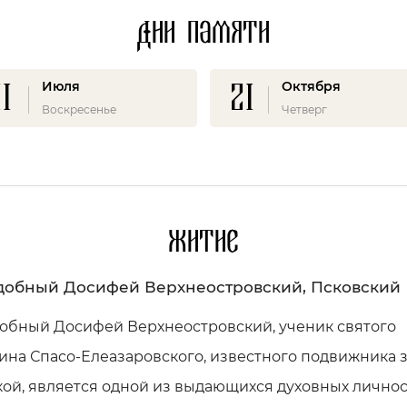
Дни памяти
11
21
Июля
Октября
Воскресенье
Четверг
Житие
обный Досифей Верхнеостровский, Псковский
обный Досифей Верхнеостровский, ученик святого
ина Спасо-Елеазаровского, известного подвижника 
ой, является одной из выдающихся духовных личнос