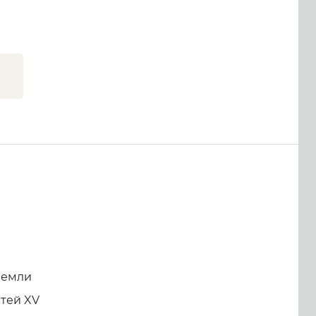
земли
тей XV