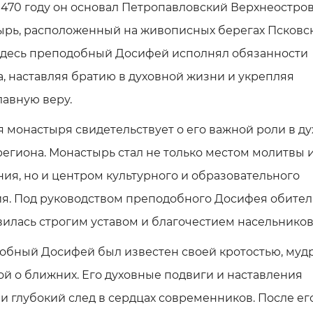
 1470 году он основал Петропавловский Верхнеостро
ырь, расположенный на живописных берегах Псковс
 Здесь преподобный Досифей исполнял обязанности
, наставляя братию в духовной жизни и укрепляя
авную веру.
 монастыря свидетельствует о его важной роли в д
егиона. Монастырь стал не только местом молитвы 
ия, но и центром культурного и образовательного
ия. Под руководством преподобного Досифея обител
илась строгим уставом и благочестием насельников
обный Досифей был известен своей кротостью, муд
ой о ближних. Его духовные подвиги и наставления
и глубокий след в сердцах современников. После ег