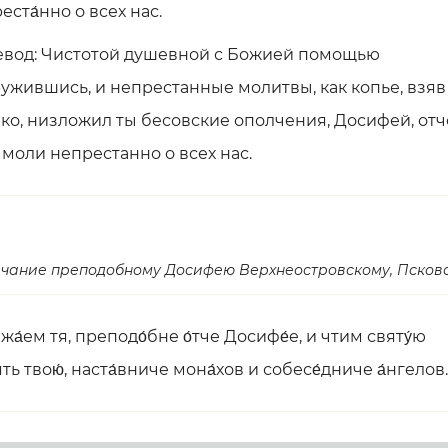
еста́нно о всех нас.
вод: Чистотой душевной с Божией помощью
ужившись, и непрестанные молитвы, как копье, взяв
ко, низложил ты бесовские ополчения, Досифей, отч
 моли непрестанно о всех нас.
чание преподобному Досифею Верхнеостровскому, Псков
жа́ем тя, преподо́бне о́тче Досифе́е, и чтим святу́ю
ять твою́, наста́вниче мона́хов и собесе́дниче а́нгелов.