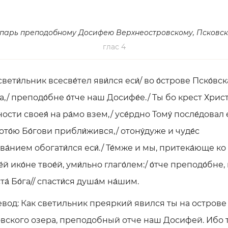
парь преподобному Досифею Верхнеостровскому, Псковс
глас 4
свети́льник всесве́тел яви́лся еси́/ во о́строве Пско́вс
ра,/ преподо́бне о́тче наш Досифе́е./ Ты бо крест Христ
ности своея́ на ра́мо взем,/ усе́рдно Тому́ после́довал е
ото́ю Бо́гови прибли́жився,/ отону́дуже и чуде́с
ва́нием обогати́лся еси́./ Те́мже и мы, притека́юще ко
́й ико́не твое́й, уми́льно глаго́лем:/ о́тче преподо́бне,
а́ Бо́га// спасти́ся душа́м на́шим.
вод: Как светильник преяркий явился ты на острове
вского озера, преподобный отче наш Досифей. Ибо 