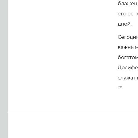
блаженн
его осн
дней.
Сегодн
важным
богато
Досифей
служат