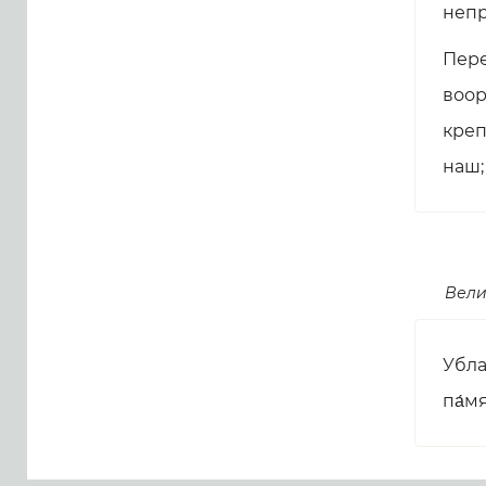
непр
Пере
воор
креп
наш;
Вели
Убла
па́м