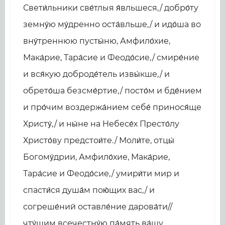
Свети́льники све́тлыя я́вльшеся,/ добро́ту
земну́ю му́дренно оста́вльше,/ и идо́ша во
вну́треннюю пусты́ню, Амфило́хие,
Мака́рие, Тара́сие и Феодо́сие,/ смире́ние
и вся́кую доброде́тель извы́кше,/ и
обрето́ша безсме́ртие,/ посто́м и бде́нием
и про́чим воздержа́нием себе́ принося́ще
Христу́,/ и ны́не на Небесе́х Престо́лу
Христо́ву предстои́те./ Моли́те, отцы́
Богому́дрии, Амфило́хие, Мака́рие,
Тара́сие и Феодо́сие,/ умири́ти мир и
спасти́ся душа́м пою́щих вас,/ и
согреше́ний оставле́ние дарова́ти//
чту́щим всечестну́ю па́мять ва́шу.