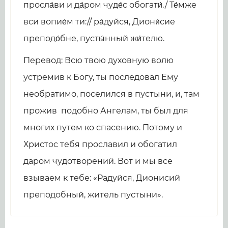
просла́ви и да́ром чуде́с обогати́./ Те́мже
вси вопие́м ти:// ра́дуйся, Диони́сие
преподо́бне, пусты́нный жи́телю.
Перевод: Всю твою духовную волю
устремив к Богу, ты последовал Ему
необратимо, поселился в пустыни, и, там
прожив подобно Ангелам, ты был для
многих путем ко спасению. Потому и
Христос тебя прославил и обогатил
даром чудотворений. Вот и мы все
взываем к тебе: «Радуйся, Дионисий
преподобный, житель пустыни».