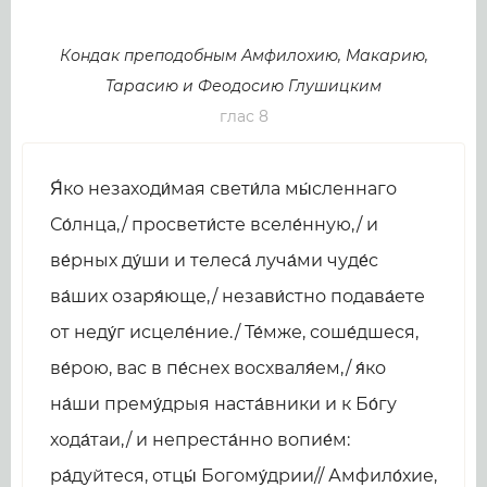
Кондак преподобным Амфилохию, Макарию,
Тарасию и Феодосию Глушицким
глас 8
Я́ко незаходи́мая свети́ла мы́сленнаго
Со́лнца,/ просвети́сте вселе́нную,/ и
ве́рных ду́ши и телеса́ луча́ми чуде́с
ва́ших озаря́юще,/ незави́стно подава́ете
от неду́г исцеле́ние./ Те́мже, соше́дшеся,
ве́рою, вас в пе́снех восхваля́ем,/ я́ко
на́ши прему́дрыя наста́вники и к Бо́гу
хода́таи,/ и непреста́нно вопие́м:
ра́дуйтеся, отцы́ Богому́дрии// Амфило́хие,