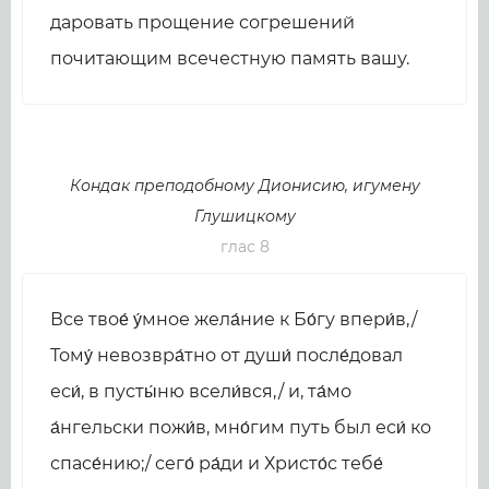
даровать прощение согрешений
почитающим всечестную память вашу.
Кондак преподобному Дионисию, игумену
Глушицкому
глас 8
Все твое́ у́мное жела́ние к Бо́гу впери́в,/
Тому́ невозвра́тно от души́ после́довал
еси́, в пусты́ню всели́вся,/ и, та́мо
а́нгельски пожи́в, мно́гим путь был еси́ ко
спасе́нию;/ сего́ ра́ди и Христо́с тебе́