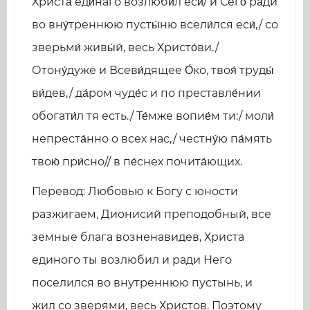
Христа́ еди́наго возлюби́л еси́/ и Сего́ ра́ди
во вну́треннюю пусты́ню всели́лся еси́,/ со
зверьми́ живы́й, весь Христо́ви./
Отону́дуже и Всеви́дящее О́ко, твоя́ труды́
ви́дев,/ да́ром чуде́с и по преставле́нии
обогати́л тя есть./ Те́мже вопие́м ти:/ моли́
непреста́нно о всех нас,/ честну́ю па́мять
твою́ при́сно// в пе́снех почита́ющих.
Перевод: Любовью к Богу с юности
разжигаем, Дионисий преподобный, все
земные блага возненавидев, Христа
единого ты возлюбил и ради Него
поселился во внутреннюю пустынь, и
жил со зверями, весь Христов. Поэтому