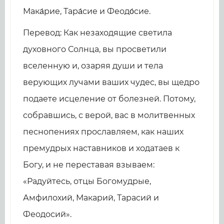
Мака́рие, Тара́сие и Феодо́сие.
Перевод: Как незаходящие светила
духовного Солнца, вы просветили
вселенную и, озаряя души и тела
верующих лучами ваших чудес, вы щедро
подаете исцеление от болезней. Потому,
собравшись, с верой, вас в молитвенных
песнопениях прославляем, как наших
премудрых наставников и ходатаев к
Богу, и не переставая взываем:
«Радуйтесь, отцы Богомудрые,
Амфилохий, Макарий, Тарасий и
Феодосий».