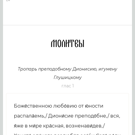
Молитвы
Тропарь преподобному Дионисию, игумену
Глушицкому
глас 1
Боже́ственною любо́вию от ю́ности
распала́емь,/ Диони́сие преподо́бне,/ вся,
я́же в ми́ре кра́сная, возненави́дев,/