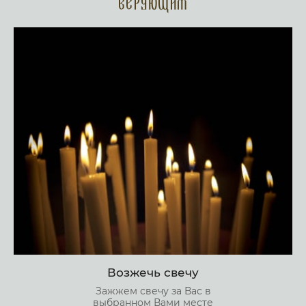
верующим
Возжечь свечу
Зажжем свечу за Вас в
выбранном Вами месте