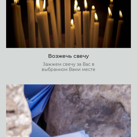
Возжечь свечу
Зажжем свечу за Вас в
выбранном Вами месте