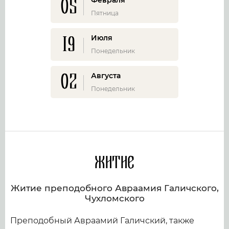
05
Февраля
Пятница
19
Июля
Понедельник
02
Августа
Понедельник
Житие
Житие преподобного Авраамия Галичского,
Чухломского
Преподобный Авраамий Галичский, также