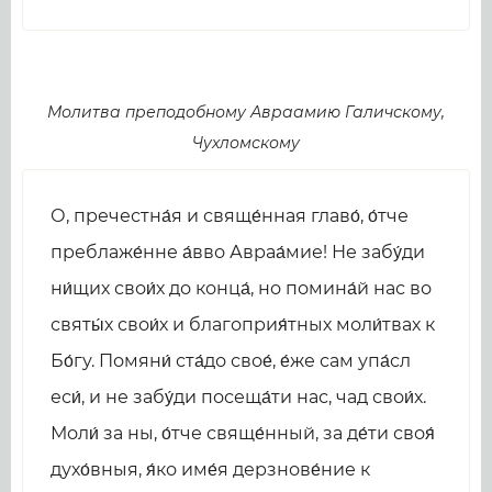
Молитва преподобному Авраамию Галичскому,
Чухломскому
О, пречестна́я и свяще́нная главо́, о́тче
преблаже́нне а́вво Авраа́мие! Не забу́ди
ни́щих свои́х до конца́, но помина́й нас во
святы́х свои́х и благоприя́тных моли́твах к
Бо́гу. Помяни́ ста́до свое́, е́же сам упа́сл
еси́, и не забу́ди посеща́ти нас, чад свои́х.
Моли́ за ны, о́тче свяще́нный, за де́ти своя́
духо́вныя, я́ко име́я дерзнове́ние к