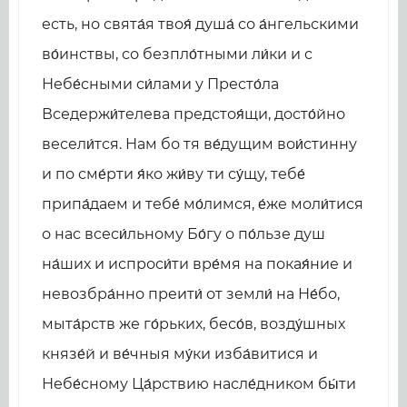
есть, но свята́я твоя́ душа́ со а́нгельскими
во́инствы, со безпло́тными ли́ки и с
Небе́сными си́лами у Престо́ла
Вседержи́телева предстоя́щи, досто́йно
весели́тся. Нам бо тя ве́дущим вои́стинну
и по сме́рти я́ко жи́ву ти су́щу, тебе́
припа́даем и тебе́ мо́лимся, е́же моли́тися
о нас всеси́льному Бо́гу о по́льзе душ
на́ших и испроси́ти вре́мя на покая́ние и
невозбра́нно преити́ от земли́ на Не́бо,
мыта́рств же го́рьких, бесо́в, возду́шных
князе́й и ве́чныя му́ки изба́витися и
Небе́сному Ца́рствию насле́дником бы́ти