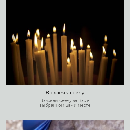
Возжечь свечу
Зажжем свечу за Вас в
выбранном Вами месте