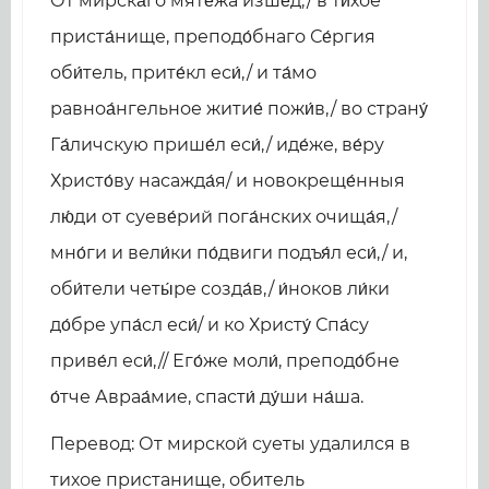
От мирска́го мяте́жа изше́д,/ в ти́хое
приста́нище, преподо́бнаго Се́ргия
оби́тель, прите́кл еси́,/ и та́мо
равноа́нгельное житие́ пожи́в,/ во страну́
Га́личскую прише́л еси́,/ иде́же, ве́ру
Христо́ву насажда́я/ и новокреще́нныя
лю́ди от суеве́рий пога́нских очища́я,/
мно́ги и вели́ки по́двиги подъя́л еси́,/ и,
оби́тели четы́ре созда́в,/ и́ноков ли́ки
до́бре упа́сл еси́/ и ко Христу́ Спа́су
приве́л еси́,// Его́же моли́, преподо́бне
о́тче Авраа́мие, спасти́ ду́ши на́ша.
Перевод: От мирской суеты удалился в
тихое пристанище, обитель