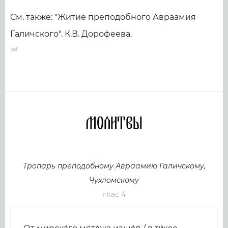
См. также: "Житие преподобного Авраамия
Галичского". К.В. Дорофеева.
Молитвы
Тропарь преподобному Авраамию Галичскому,
Чухломскому
глас 4