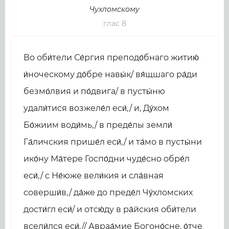
Чухломскому
глас 8
Во оби́тели Се́ргия преподо́бнаго житию́
и́ноческому до́бре навы́к/ вя́щшаго ра́ди
безмо́лвия и по́двига/ в пусты́ню
удали́тися возжеле́л еси́,/ и, Ду́хом
Бо́жиим води́мь,/ в преде́лы земли́
Га́личския прише́л еси́,/ и та́мо в пусты́ни
ико́ну Ма́тере Госпо́дни чуде́сно обре́л
еси́,/ с Не́юже вели́кия и сла́вная
соверши́в,/ да́же до преде́л Чу́хломских
дости́гл еси́/ и отсю́ду в ра́йския оби́тели
всели́лся еси́,// Авраа́мие Богоно́сне, о́тче