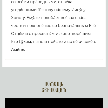
со все́ми пра́ведными, от ве́ка
угоди́вшими Го́споду на́шему Иису́су
Христу́, Ему́же подоба́ет вся́кая сла́ва,
честь и поклоне́ние со безнача́льным Его́
Отце́м и с пресвяты́м и животворя́щим
Его́ Ду́хом, ны́не и при́сно и во ве́ки веко́в.
Ами́нь.
Помощь
верующим