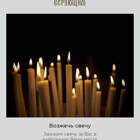
верующим
Возжечь свечу
Зажжем свечу за Вас в
выбранном Вами месте