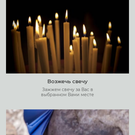
Возжечь свечу
Зажжем свечу за Вас в
выбранном Вами месте