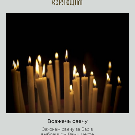
верующим
Возжечь свечу
Зажжем свечу за Вас в
выбранном Вами месте