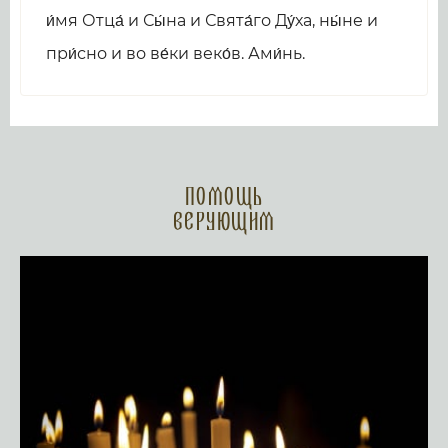
и́мя Отца́ и Сы́на и Свята́го Ду́ха, ны́не и
при́сно и во ве́ки веко́в. Ами́нь.
Помощь
верующим