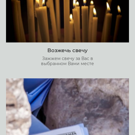
Возжечь свечу
Зажжем свечу за Вас в
выбранном Вами месте