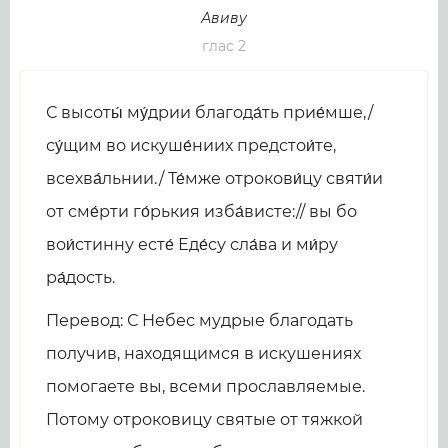
Авиву
глас 2
С высоты́ му́дрии благода́ть прие́мше,/
су́щим во искуше́ниих предстои́те,
всехва́льнии./ Те́мже отрокови́цу святи́и
от сме́рти го́рькия изба́висте:// вы бо
вои́стинну есте́ Еде́су сла́ва и ми́ру
ра́дость.
Перевод: С Небес мудрые благодать
получив, находящимся в искушениях
помогаете вы, всеми прославляемые.
Потому отроковицу святые от тяжкой