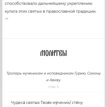
способствовало дальнейшему укреплению
культа этих святых в православной традиции.
Молитвы
Тропарь мученикам и исповедникам Гуpию, Самону
и Авиву
глас 5
Чудеса́ святы́х Твои́х му́ченик/ сте́ну