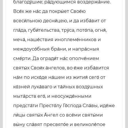
благоду́шие; ра́дующимся воздержа́ние.
Все́х же на́с да покры́ет Свое́ю
всеси́льною десни́цею, и да изба́вит от
гла́да, губи́тельства, тру́са, пото́па, огня́,
меча́, наше́ствия иноплеме́нников и
междоусо́бныя бра́ни, и напра́сныя
сме́рти. Да огради́т на́с ополче́нием
святы́х Свои́х а́нгелов, во е́же изба́вится
на́м по исхо́де на́шем из жития́ сего́ от
ко́зней лука́ваго и та́йных возду́шных
мыта́рств его́, и неосужде́нными
предста́ти Престо́лу Го́спода Сла́вы, иде́же
ли́цы святы́х А́нгел со все́ми святы́ми
вы́ну сла́вят пресвято́е и великоле́пое