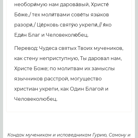
необоpи́мую нам даpова́вый, Хpисте́
Бо́же,/ тех моли́твами сове́ты язы́ков
pазоpи́,/ Це́рковь святу́ю укрепи́,// я́ко
Еди́н Благ и Человеколю́бец.
Перевод: Чудеса святых Твоих мучеников,
как стену неприступную, Ты даровал нам,
Христе Боже; по молитвам их замыслы
язычников расстрой, могущество
христиан укрепи, как Один Благой и
Человеколюбец.
Кондак мученикам и исповедникам Гуpию, Самону и