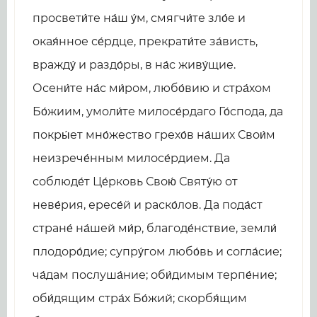
просвети́те на́ш у́м, смягчи́те зло́е и
окая́нное се́рдце, прекрати́те за́висть,
вражду́ и раздо́ры, в на́с живу́щие.
Осени́те на́с ми́ром, любо́вию и стра́хом
Бо́жиим, умоли́те милосе́рдаго Го́спода, да
покры́ет мно́жество грехо́в на́ших Свои́м
неизрече́нным милосе́рдием. Да
соблюде́т Це́рковь Свою́ Святу́ю от
неве́рия, ересе́й и раско́лов. Да пода́ст
стране́ на́шей ми́р, благоде́нствие, земли́
плодоро́дие; супру́гом любо́вь и согла́сие;
ча́дам послуша́ние; оби́димым терпе́ние;
оби́дящим стра́х Бо́жий; скорбя́щим