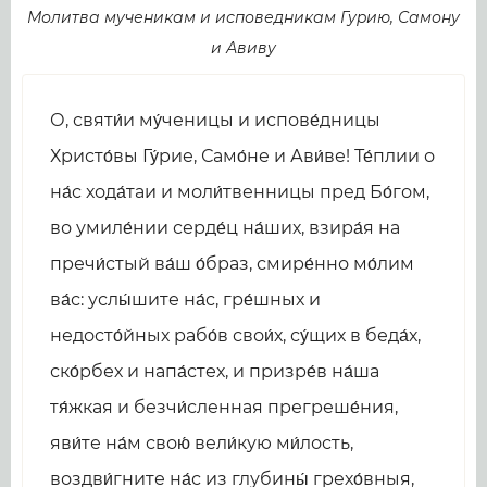
Молитва мученикам и исповедникам Гуpию, Самону
и Авиву
О, святи́и му́ченицы и испове́дницы
Христо́вы Гу́рие, Само́не и Ави́ве! Те́плии о
на́с хода́таи и моли́твенницы пред Бо́гом,
во умиле́нии серде́ц на́ших, взира́я на
пречи́стый ва́ш о́браз, смире́нно мо́лим
ва́с: услы́шите на́с, гре́шных и
недосто́йных рабо́в свои́х, су́щих в беда́х,
ско́рбех и напа́стех, и призре́в на́ша
тя́жкая и безчи́сленная прегреше́ния,
яви́те на́м свою́ вели́кую ми́лость,
воздви́гните на́с из глубины́ грехо́вныя,