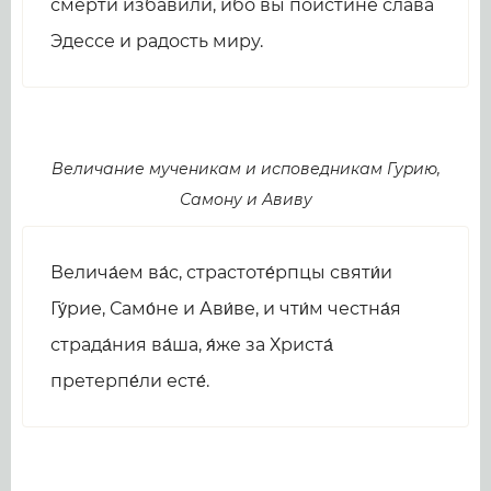
смерти избавили, ибо вы поистине слава
Эдессе и радость миру.
Величание мученикам и исповедникам Гуpию,
Самону и Авиву
Велича́ем ва́с, страстоте́рпцы святи́и
Гу́рие, Само́не и Ави́ве, и чти́м честна́я
страда́ния ва́ша, я́же за Христа́
претерпе́ли есте́.