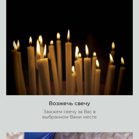
Возжечь свечу
Зажжем свечу за Вас в
выбранном Вами месте