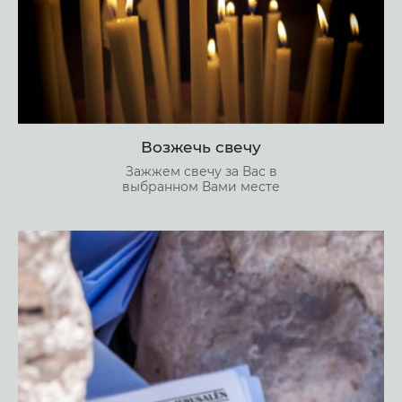
Возжечь свечу
Зажжем свечу за Вас в
выбранном Вами месте