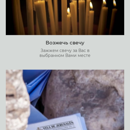
Возжечь свечу
Зажжем свечу за Вас в
выбранном Вами месте