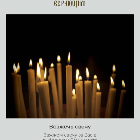
верующим
Возжечь свечу
Зажжем свечу за Вас в