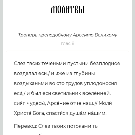
Молитвы
Тропарь преподобному Арсению Великому
глас 8
Сле́з твои́х тече́ньми пусты́ни безпло́дное
возде́лал еси́,/ и и́же из глубины́
воздыха́ньми во сто трудо́в уплодоноси́л
еси́,/ и был еси́ свети́льник вселе́нней,
сия́я чудесы́, Арсе́ние о́тче наш.// Моли́
Христа́ Бо́га, спасти́ся душа́м на́шим.
Перевод: Слез твоих потоками ты