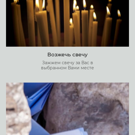
Возжечь свечу
Зажжем свечу за Вас в
выбранном Вами месте