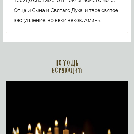
Тро́ице сла́вимаго и покланя́емаго Бо́га,
Отца́ и Сы́на и Свята́го Ду́ха, и твое́ свято́е
заступле́ние, во ве́ки веко́в. Ами́нь.
Помощь
верующим