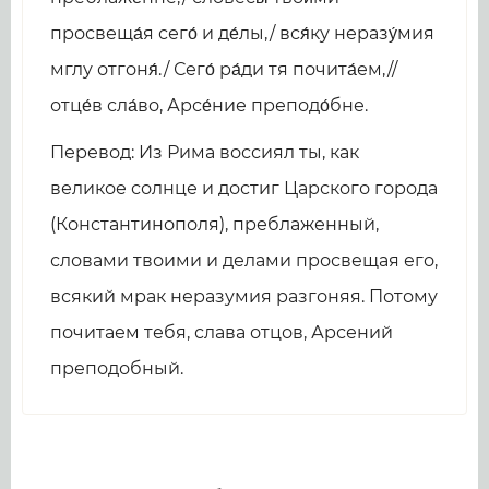
просвеща́я сего́ и де́лы,/ вся́ку неразу́мия
мглу отгоня́./ Сего́ ра́ди тя почита́ем,//
отце́в сла́во, Арсе́ние преподо́бне.
Перевод: Из Рима воссиял ты, как
великое солнце и достиг Царского города
(Константинополя), преблаженный,
словами твоими и делами просвещая его,
всякий мрак неразумия разгоняя. Потому
почитаем тебя, слава отцов, Арсений
преподобный.