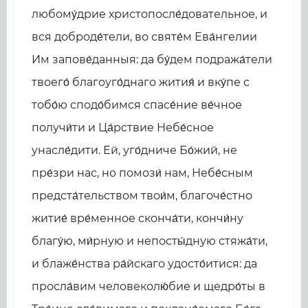
любому́дрие христопосле́довательное, и
вся доброде́тели, во святе́м Ева́нгелии
Им запове́данныя: да бу́дем подража́тели
твоего́ благоуго́днаго жития́ и вку́пе с
тобо́ю сподо́бимся спасе́ние ве́чное
получи́ти и Ца́рствие Небе́сное
унасле́дити. Ей, уго́дниче Бо́жий, не
пре́зри нас, но помози́ нам, Небе́сным
предста́тельством твои́м, благоче́стно
житие́ вре́менное сконча́ти, кончи́ну
благу́ю, ми́рную и непосты́дную стяжа́ти,
и блаже́нства ра́йскаго удосто́итися: да
просла́вим человеколю́бие и щедро́ты в