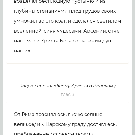
возделал бесплодную пустыню и из
глубины стенаниями плод трудов своих
умножил во сто крат, и сделался светилом
вселенной, сияя чудесами, Арсений, отче
наш; моли Христа Бога о спасении душ
наших.
Кондак преподобному Арсению Великому
глас 3
От Ри́ма возсия́л еси́, я́коже со́лнце
вели́кое/ и к Ца́рскому гра́ду дости́гл еси́,
преблаже́нне,/ словесы́ твои́ми