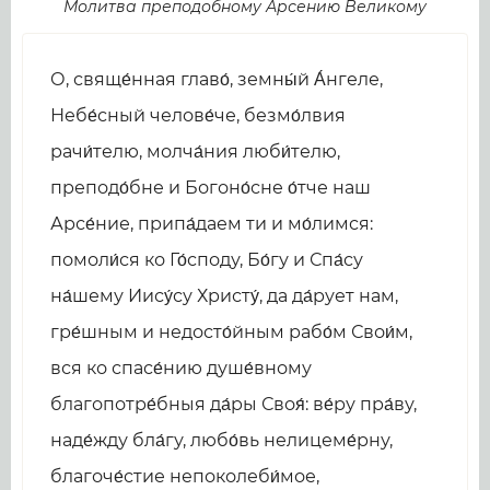
Молитва преподобному Арсению Великому
О, свяще́нная главо́, земны́й А́нгеле,
Небе́сный челове́че, безмо́лвия
рачи́телю, молча́ния люби́телю,
преподо́бне и Богоно́сне о́тче наш
Арсе́ние, припа́даем ти и мо́лимся:
помоли́ся ко Го́споду, Бо́гу и Спа́су
на́шему Иису́су Христу́, да да́рует нам,
гре́шным и недосто́йным рабо́м Свои́м,
вся ко спасе́нию душе́вному
благопотре́бныя да́ры Своя́: ве́ру пра́ву,
наде́жду бла́гу, любо́вь нелицеме́рну,
благоче́стие непоколеби́мое,